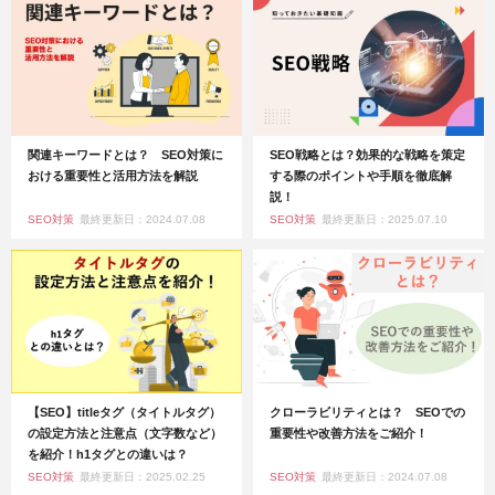
関連キーワードとは？ SEO対策に
SEO戦略とは？効果的な戦略を策定
おける重要性と活用方法を解説
する際のポイントや手順を徹底解
説！
SEO対策
最終更新日：2024.07.08
SEO対策
最終更新日：2025.07.10
【SEO】titleタグ（タイトルタグ）
クローラビリティとは？ SEOでの
の設定方法と注意点（文字数など）
重要性や改善方法をご紹介！
を紹介！h1タグとの違いは？
SEO対策
最終更新日：2025.02.25
SEO対策
最終更新日：2024.07.08