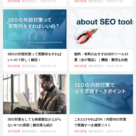
SEO対策
最終更新日：2026.04.21
SEO対策
最終更新日：2025.07.29
SEOの外部対策って実際何をすれば
無料・有料のおすすめSEOツール13
いいの？詳しく解説！
選（全27製品）｜機能・費用を比較
SEO対策
最終更新日：2025.07.29
SEO対策
最終更新日：2026.08.05
SEO対策をしても検索順位が上がら
これだけやればOK！内部SEO対策
ない6つの原因｜解決策も紹介
で実施すべき施策リスト
SEO対策
最終更新日：2026.03.24
SEO対策
最終更新日：2026.04.21