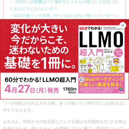
・【SEOへの影響は？】海外サイトからの被リンクがあった
ときはどうしたらいいの？
・SEOの被リンク対策｜やってはいけない被リンクパターン
紹介
・SEO対策にオススメな被リンクチェックツールをご紹
介！
日常から高品質なコンテンツを提供する体制
を確立しておく
日常的に、高品質なコンテンツを新規作成・
リライト
をしておくこ
とで、自社のドメインパワーを強化する事が出来ます。 ドメインパ
ワーが強化されればされる程、多くの狙いたいKWでの上位表示はし
やすくなります。
もちろん、外部からの低品質なリンクを受ける可能性を0にする事は
出来ませんが、強いドメインを構築しておく事で、逆SEOによって