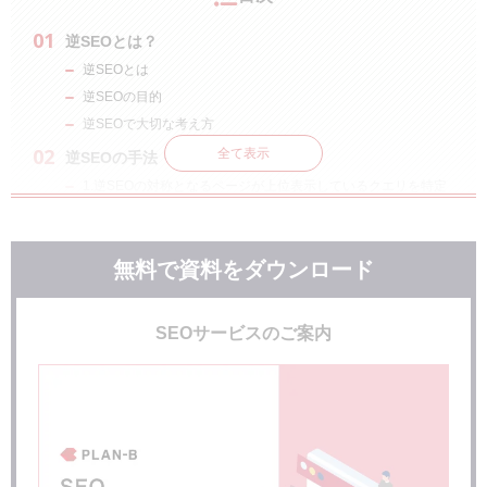
逆SEOとは？
逆SEOとは
逆SEOの目的
逆SEOで大切な考え方
全て表示
逆SEOの手法・進め方
1.逆SEOの対称となるページが上位表示しているクエリを特定
する
2.サイトを複数作成して、順位を上げる
3.上位化したサイトの順位を維持する
無料で資料をダウンロード
限りなくグレーな逆SEOの手法
コピーサイトを大量に作成する
SEOサービスのご案内
低品質なサイトからリンクを飛ばす
逆SEOへの対策
被リンク元を定期的にチェック
日常から高品質なコンテンツを提供する体制を確立しておく
ネガティブなコンテンツを発信しているメディアに削除依頼を