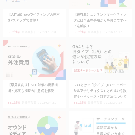
【入門編】seoライティングの基本
【保存版】コンテンツマーケティン
を7ステップで習得！
グとは？基本事項から事例まですべ
てを解説！
SEO対策
最終更新日：2023.10.30
SEO対策
最終更新日：2026.04.17
【早見表あり】SEO対策の費用相
GA4とは？旧タイプ（UA/ユニバー
場・見積もり時の注意点を解説
サルアナリティクス）との違いや設
定すべきケース・設定方法について
SEO対策
最終更新日：2026.04.21
SEO対策
最終更新日：2023.09.15