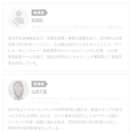
執筆者
松宏紀
東日本デジタルマーケティング本部 Webコンサルティング事業部 第
一カスタマーサクセスユニット
某大手生命保険会社で、営業企画職～事務企画職を経て、2019年に中途
採用でPLAN-B へジョイン。入社後はSEOコンサルタントとして、アパ
レル・AIベンチャー・教育業界等のコンサルティングに従事。その後、
新規提案チームを経て、現在はWEBコンサルティング事業部にて新規営
業を担当している。
執筆者
山本千里
ビジネスディベロップメント部 コーポレートマーケティングユニット
コンテンツグループ
2017年よりオウンドメディアのSEO対策
に携わる。新規メディアや新サ
ービス立ち上げ時における、リード獲得を目的としたキーワード設計・
コンテンツ作成・改善に強みがある
。
2024年3月にPLAN-Bに入社し、
PINTO!のSEO対策を行っている。