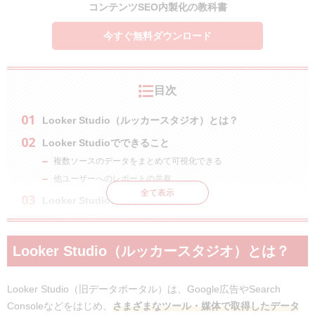
コンテンツSEO内製化の教科書
今すぐ無料ダウンロード
目次
Looker Studio（ルッカースタジオ）とは？
Looker Studioでできること
複数ソースのデータをまとめて可視化できる
他ユーザーへのレポートの共有
全て表示
Looker Studioの使い方
1.Looker Studioにログインする
2.データの出力形式を選ぶ
Looker Studio（ルッカースタジオ）とは？
3.データを接続する
4.レポートを作成する
Looker Studio（旧データポータル）は、Google広告やSearch
5.レポートを他のユーザーに共有する
Consoleなどをはじめ、
さまざまなツール・媒体で取得したデータ
Looker Studioの活用事例