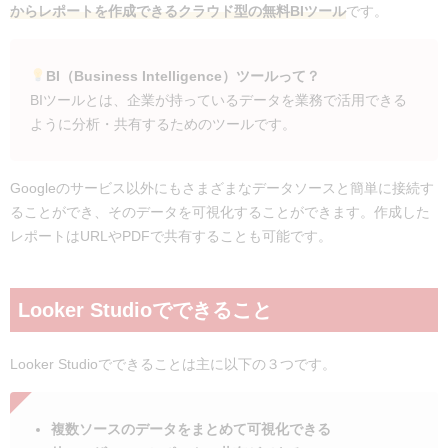
からレポートを作成できるクラウド型の無料BIツール
です。
検索順位とセッション数の相関関係をみる
ディレクトリ別のセッション推移をみる
ページ別の獲得キーワードの順位をみる
BI（Business Intelligence）ツールって？
BIツールとは、企業が持っているデータを業務で活用できる
Looker Studioのおすすめ理由と注意点
ように分析・共有するためのツールです。
Looker Studioのおすすめ理由
Looker Studioを利用する上での注意点
まとめ：Looker Studioを使ってデータを有効活用しよ
Googleのサービス以外にもさまざまなデータソースと簡単に接続す
う！
ることができ、そのデータを可視化することができます。作成した
レポートはURLやPDFで共有することも可能です。
Looker Studioでできること
Looker Studioでできることは主に以下の３つです。
複数ソースのデータをまとめて可視化できる