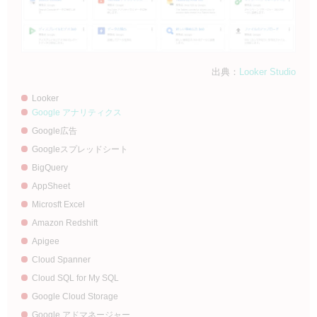
出典：
Looker Studio
Looker
Google アナリティクス
Google広告
Googleスプレッドシート
BigQuery
AppSheet
Microsft Excel
Amazon Redshift
Apigee
Cloud Spanner
Cloud SQL for My SQL
Google Cloud Storage
Google アドマネージャー