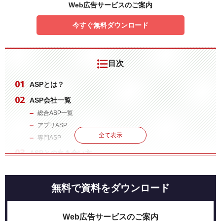
Web広告サービスのご案内
今すぐ無料ダウンロード
目次
ASPとは？
ASP会社一覧
総合ASP一覧
アプリASP
全て表示
専門ASP
ASPとの向き合い方
利用するASPはなるべく分散させないようにする
媒体やコンテンツと相性の良い案件を利用する
無料で資料をダウンロード
あくまで自分がいいと思った商品を紹介する
単価交渉することも大切
Web広告サービスのご案内
アフィリエイトの成果を伸ばすために