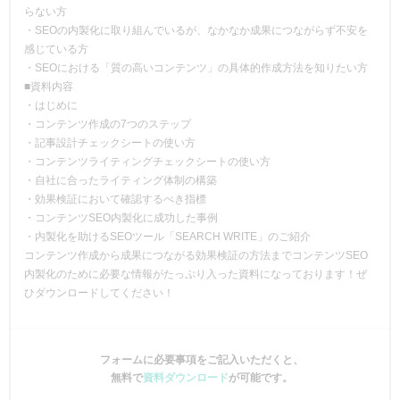
らない方
・SEOの内製化に取り組んでいるが、なかなか成果につながらず不安を
感じている方
・SEOにおける「質の高いコンテンツ」の具体的作成方法を知りたい方
■資料内容
・はじめに
・コンテンツ作成の7つのステップ
・記事設計チェックシートの使い方
・コンテンツライティングチェックシートの使い方
・自社に合ったライティング体制の構築
・効果検証において確認するべき指標
・コンテンツSEO内製化に成功した事例
・内製化を助けるSEOツール「SEARCH WRITE」のご紹介
コンテンツ作成から成果につながる効果検証の方法までコンテンツSEO
内製化のために必要な情報がたっぷり入った資料になっております！ぜ
ひダウンロードしてください！
フォームに必要事項をご記入いただくと、
無料で
資料ダウンロード
が可能です。