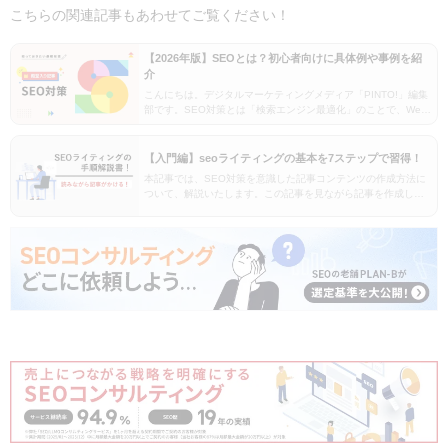
こちらの関連記事もあわせてご覧ください！
【2026年版】SEOとは？初心者向けに具体例や事例を紹
介
こんにちは。デジタルマーケティングメディア「PINTO!」編集
部です。SEO対策とは「検索エンジン最適化」のことで、Web
ページに対する検索エンジンからの評価を上げ、検索結果の上
位に表示させるための施策です。この記事では…
【入門編】seoライティングの基本を7ステップで習得！
本記事では、SEO対策を意識した記事コンテンツの作成方法に
ついて、解説いたします。この記事を見ながら記事を作成して
いただけるような内容になっています。そもそもSEOライティ
ングとは？「SEOライティング」とは、検索エンジ…