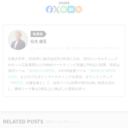
SHARE
執筆者
松本 健吾
ビジネスディベロップメント部 プロダクトマーケティングマネージャ
ー
京都大学卒。2020年に株式会社PLAN-Bに入社。SEOコンサルティング
やネット広告運用などのWebマーケティング支援に5年ほど従事。現在は
SEOツール「
SEARCH WRITE
」やCVR改善ツール「
SEARCH WRITE
LEAD
」などのプロダクトマーケティングを担当。オウンドメディア
「
PINTO!
」の責任者として、自社ツール活用やSEOの深い知見を活か
し、獲得リード数を3倍以上に伸ばした実績を持つ。
RELATED POSTS
関連する記事はこちら