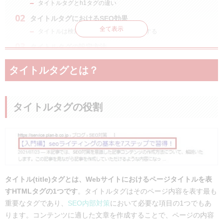
タイトルタグとh1タグの違い
タイトルタグにおけるSEO効果
全て表示
タイトルは検索ランキングの評価に影響する
タイトルタグの設定方法
タイトルタグの効果的な設定ポイント
タイトルタグとは？
記事内容と一致させる
対策キーワードを含める
文字数は30字程度
タイトルタグの役割
タイトルタグの重複は避ける
記号や特殊文字は正しく活用する
クリックしたくなるタイトルにする
数字やカタカナを含める
狙っているキーワードを前半に入れる
簡潔な文言を意識する
タイトル(title)タグとは、Webサイトにおけるページタイトルを表
タイトルが自動で書き換えられた！ 変更を防ぐ方法
すHTMLタグの1つです
。タイトルタグはそのページ内容を表す最も
は？
重要なタグであり、
SEO内部対策
において必要な項目の1つでもあ
ります。コンテンツに適した文章を作成することで、ページの内容
タイトルタグ生成のアルゴリズムについて