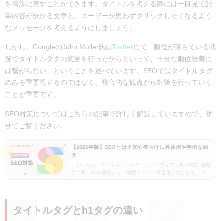
を簡潔に表すことができます。タイトルを考える際には一目見て記
タイトルの自動変更を防ぐには？
事内容が分かる文章と、ユーザーが思わずクリックしたくなるよう
H2：タイトルをつける際の注意点
なメッセージを考えるようにしましょう。
重複コンテンツと判断されるような見出しはつけない
他社サイトと被るキーワードはつけない
しかし、GoogleのJohn Muller氏は
Twitter
にて「順位が落ちている状
ユーザーが求めていない部分をフィーチャーしない
況でタイトルタグの変更を行ったからといって、十分な順位改善に
は繋がらない」ということを述べています。SEOではタイトルタグ
まとめ:タイトルタグを効果的に設定しよう！
のみを重要視するのではなく、複合的な観点から対策を行っていく
ことが重要です。
SEO対策についてはこちらの記事で詳しく解説していますので、併
せてご覧ください。
【2026年版】SEOとは？初心者向けに具体例や事例を紹
介
こんにちは。デジタルマーケティングメディア「PINTO!」編集
部です。SEO対策とは「検索エンジン最適化」のことで、Web
ページに対する検索エンジンからの評価を上げ、検索結果の上
位に表示させるための施策です。この記事では…
タイトルタグとh1タグの違い