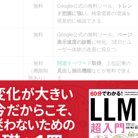
無料
Google公式の無料ツール。
トレン
ド把握に強い
。検索需要の増減を
視覚的に確認できる。
サイトを向上させよう！
無料
Google公式の無料ツール。
ページ
表示速度の診断
に特化。SEOとユ
ーザー体験の改善に役立つ。
無料
関連キーワード
取得
、上位記事の
（機能制
見出し抽出機能
などが無料で使え
限あり）
る。
※いずれ
有料
戦略設計からコンテンツ作成まで
か一つの
（無料体
できる
総合的なSEOツール。初級
導入がお
験あり）
者でも使いやすいUIが特徴。
すすめ
有料
高機能な分析機能が魅力のSEOツ
（無料体
ール。
中級者以上向け
。
験あり）