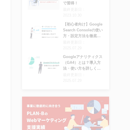
で習得！
最終更新日：
2023.10.30
【初心者向け】Google
Search Consoleの使い
方・設定方法を徹底解
説
最終更新日：
2025.07.29
Googleアナリティクス
（GA4）とは？導入方
法・使い方を詳しく解
説
最終更新日：
2025.07.29