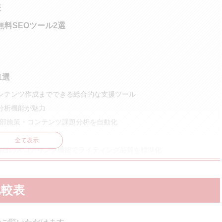
表
無料SEOツール2選
1選
からコンテンツ作成までできる総合的な支援ツール
な分析機能が魅力
ら内部施策・コンテンツ課題分析を自動化
SEOツール
全て表示
）｜独自のスコアリング機能でライティング品質を標準化
記事作成に必要な分析が簡単にできる
nAI o1を活用したAIライティングツール
比較表
ーワード分析ツール
ームを調査できる無料ツール
ードのトレンドをチェックできる無料ツール