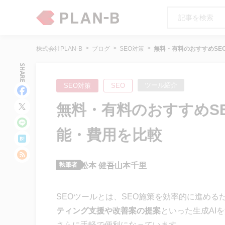
株式会社PLAN-B
ブログ
SEO対策
無料・有料のおすすめSE
SHARE
ツール紹介
SEO対策
SEO
無料・有料のおすすめSE
能・費用を比較
執筆者
松本 健吾
山本千里
SEOツールとは、SEO施策を効率的に進め
ティング支援や改善案の提案
といった生成AI
さらに手軽で便利になっています。