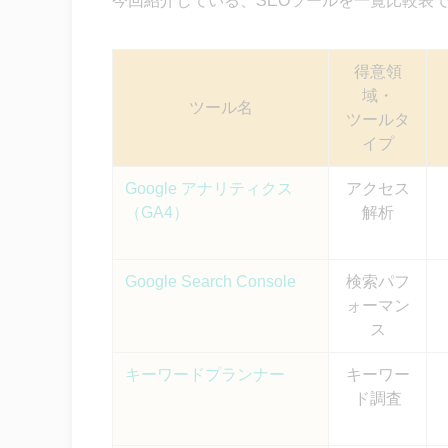
今回紹介している、SEOツールを一覧比較表
PageSpeed Insights｜ユ
機能別で比較する
得意領
域・
無料で使えるSEOツール
ツール名
ツールタ
総合的に分析できるオールインワン
イプ
コンテンツSEO・記事作成に特化し
SEO内部対策に強いツール（テクニ
Google アナリティクス
アクセス
SEO外部対策（被リンク調査）に
（GA4）
解析
キーワード調査ツール5選
検索順位チェックツール4選
Google Search Console
検索パフ
競合分析に強いSEOツール
ォーマン
ス
SEOツールでできることって？
SEOツールの選び方
キーワードプランナー
キーワー
ド調査
使用目的にあった種類を選ぶ
操作性・使いやすさはどうか？