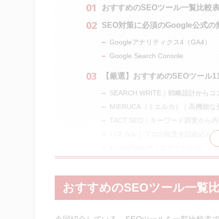
おすすめのSEOツール一覧比較
SEO対策に必須のGoogle公式の
Googleアナリティクス4（GA4）
Google Search Console
【厳選】おすすめのSEOツール1
SEARCH WRITE｜戦略設計
MIERUCA（ミエルカ）｜高機能
TACT SEO｜キーワード調査か
パスカル｜プロの知見を詰め込んだ
EmmaTools™（エマツールズ
tami-co（タミコ）｜生成AIで
トランスコープ｜最新APIであるOpe
おすすめのSEOツール一覧
ラッコキーワード｜無料で使えるキ
キーワードプランナー｜検索ボリュ
Google Trends｜検索キーワ