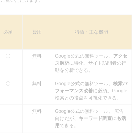
でご覧いただけます。
ーザー体験の指標を調査できる無料ツール
必須
費用
特徴・主な機能
SEOツール
たSEOツール3選
カルSEOツール）4選
〇
無料
Google公式の無料ツール。
アクセ
強いツール
ス解析
に特化。サイト訪問者の行
動を分析できる。
〇
無料
Google公式の無料ツール。
検索パ
フォーマンス改善
に必須。Google
検索との接点を可視化できる。
無料
Google公式の無料ツール。 広告
向けだが、
キーワード調査にも活
用
できる。