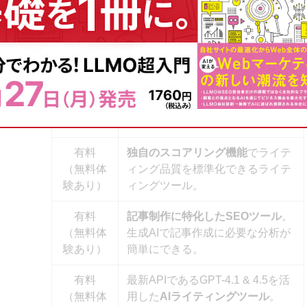
有料
キーワード調査から
内部施策・コ
（無料体
ンテンツ課題分析を自動化できる
験あり）
SEOツール。
有料
キーワード調査からコンテンツ作
（無料体
成やSEO対策が可能な総合SEOツ
験あり）
ール。
有料
独自のスコアリング機能
でライテ
（無料体
ィング品質を標準化できるライテ
験あり）
ィングツール。
有料
記事制作に特化したSEOツール
。
（無料体
生成AIで記事作成に必要な分析が
験あり）
簡単にできる。
有料
最新APIであるGPT-4.1 & 4.5を活
（無料体
用した
AIライティングツール
。