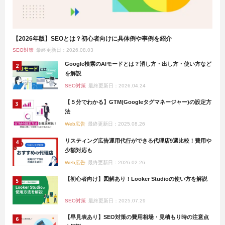
【2026年版】SEOとは？初心者向けに具体例や事例を紹介
SEO対策
最終更新日：2026.08.03
Google検索のAIモードとは？消し方・出し方・使い方など
を解説
SEO対策
最終更新日：2026.04.24
【５分でわかる】GTM(Googleタグマネージャー)の設定方
法
Web広告
最終更新日：2025.08.26
リスティング広告運用代行ができる代理店9選比較！費用や
少額対応も
Web広告
最終更新日：2026.02.26
【初心者向け】図解あり！Looker Studioの使い方を解説
SEO対策
最終更新日：2025.07.29
【早見表あり】SEO対策の費用相場・見積もり時の注意点