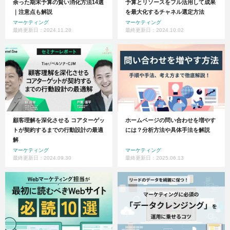
余った期末予算の賢い消化方法14選
予算とリソースをフル活用して成果
｜注意点も解説
を最大化するチャネル選定方法
マーケティング
マーケティング
最終更新日：2024.11.28
最終更新日：2024.10.02
顧客理解を深化させる コアターゲッ
ホームページの問い合わせを増やす
トが契約するまでの行動設計の最適
には？分析方法や具体手法を解説
解
マーケティング
マーケティング
最終更新日：2024.09.30
最終更新日：2025.06.13