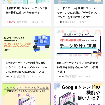
【必読10選】Webマーケティング担
リードのデータを綺麗に保つ！マー
当が最初に読むべきWebサイト
ケティングに必須の「データクレン
ジング」を運用に乗せるコツ
SEO対策
最終更新日：2024.05.09
TECH
最終更新日：2024.11.25
BtoBマーケティングの課題を解決
BtoBマーケティングで初回/最終接
する「マーケティングオペレーショ
触施策を活用するためのデータ設計
ン(Marketing Ops/MOps)」とは?
と運用
TECH
最終更新日：2023.05.22
TECH
最終更新日：2024.09.24