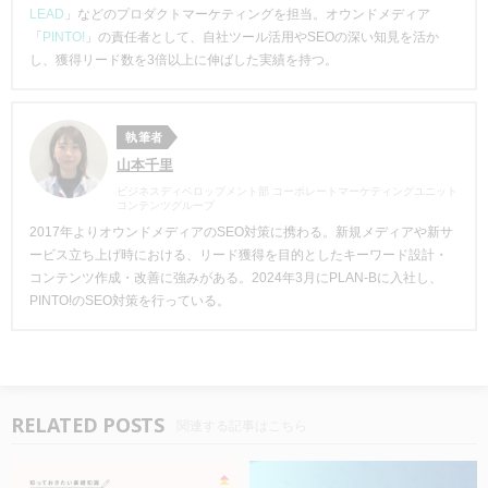
LEAD
」などのプロダクトマーケティングを担当。オウンドメディア
「
PINTO!
」の責任者として、自社ツール活用やSEOの深い知見を活か
し、獲得リード数を3倍以上に伸ばした実績を持つ。
執筆者
山本千里
ビジネスディベロップメント部 コーポレートマーケティングユニット
コンテンツグループ
2017年よりオウンドメディアのSEO対策
に携わる。新規メディアや新サ
ービス立ち上げ時における、リード獲得を目的としたキーワード設計・
コンテンツ作成・改善に強みがある
。
2024年3月にPLAN-Bに入社し、
PINTO!のSEO対策を行っている。
RELATED POSTS
関連する記事はこちら