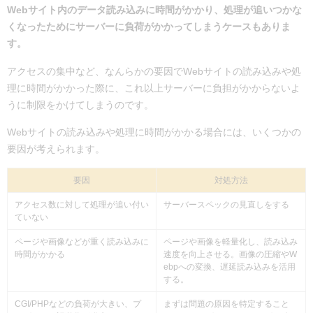
Webサイト内のデータ読み込みに時間がかかり、処理が追いつかな
くなったためにサーバーに負荷がかかってしまうケースもありま
す。
アクセスの集中など、なんらかの要因でWebサイトの読み込みや処
理に時間がかかった際に、これ以上サーバーに負担がかからないよ
うに制限をかけてしまうのです。
Webサイトの読み込みや処理に時間がかかる場合には、いくつかの
要因が考えられます。
要因
対処方法
アクセス数に対して処理が追い付い
サーバースペックの見直しをする
ていない
ページや画像などが重く読み込みに
ページや画像を軽量化し、読み込み
時間がかかる
速度を向上させる。画像の圧縮やW
ebpへの変換、遅延読み込みを活用
する。
CGI/PHPなどの負荷が大きい、プ
まずは問題の原因を特定すること