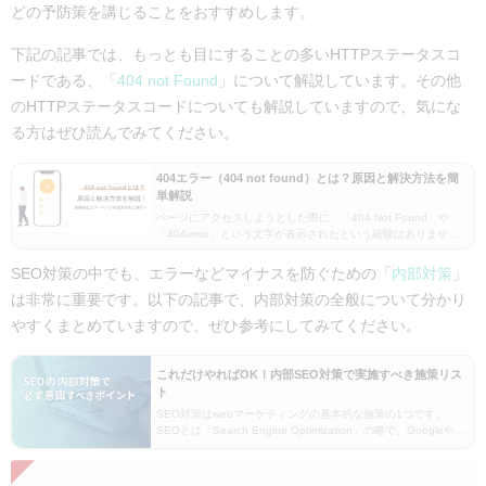
どの予防策を講じることをおすすめします。
下記の記事では、もっとも目にすることの多いHTTPステータスコ
ードである、「
404 not Found
」について解説しています。その他
のHTTPステータスコードについても解説していますので、気にな
る方はぜひ読んでみてください。
404エラー（404 not found）とは？原因と解決方法を簡
単解説
ページにアクセスしようとした際に、「404 Not Found」や
「404error」という文字が表示されたという経験はありません
か？これは404エラーページと呼ばれ、アクセスしようとしたペ
ージが存在しないことを意味しま…
SEO対策の中でも、エラーなどマイナスを防ぐための「
内部対策
」
は非常に重要です。以下の記事で、内部対策の全般について分かり
やすくまとめていますので、ぜひ参考にしてみてください。
これだけやればOK！内部SEO対策で実施すべき施策リス
ト
SEO対策はwebマーケティングの基本的な施策の1つです。
SEOとは「Search Engine Optimization」の略で、Googleや
Yahooなどの検索エンジンにおいて、特定のキーワードの検索
時にいかに検索…