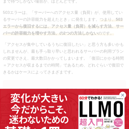
まで待つしかない場合が、ほとんどです。
503エラーは、「サーバーへのアクセス量（負荷）が、使用してい
るサーバーの許容能力を超えたとき」に発生します。
つまり、
503
エラーから復旧するには、アクセス量（負荷）を減らす方法、サー
バーの許容能力を増やす方法、の2つの方法しかない
のです。
「アクセスが集中しているうちに復旧したい」と思う方も多いかも
しれませんが、最も手っ取り早いと思われるサーバーの利用プラン
の変更でさえ、最大数日かかってしまいます。「復旧にかかる時間
＝アクセスが収まるまでの時間」であるため、どれぐらいで復旧で
きるかはケースによってさまざまです。
一時的なアクセス増加なら、様子見がおすすめ
SNSのバズなど、アクセス増加が一時的なものであれば、す
ぐにサーバーのプランを変更することはおすすめしません。
この短期間のために高額なサーバープランにアップグレード
すると、その後の通常時にも不要なコストを払い続けること