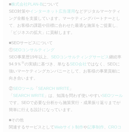
■
株式会社PLAN-B
について
SEO対策や
インターネット広告運用
などデジタルマーケティ
ング全般を支援しています。マーケティングパートナーとし
て、お客様の課題や目標に合わせた最適な施策をご提案し、
「ビジネスの拡大」に貢献します。
■SEOサービスについて
①
SEOコンサルティング
SEO事業歴19年以上、
SEOコンサルティングサービス
継続率
※
94.9％
の実績に基づき、単なる
SEO会社
ではなく、SEOに
強いマーケティングカンパニーとして、お客様の事業貢献に
向き合います。
②
SEOツール
「
SEARCH WRITE
」
「
SEARCH WRITE
」は、知識を問わず使いやすい
SEOツール
です。SEOで必要な分析から施策実行・成果振り返りまでが
簡単に行える設計になっています。
■その他
関連するサービスとして
Webサイト制作
や
記事制作
、
CROコ