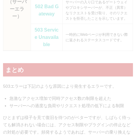
（サーバ
サーバーの入り口であるゲートウェイ
502 Bad G
やプロキシサーバーが、不正（異常）
ーエラ
なリクエストを受け取り、そのリクエ
ateway
ー）
ストを拒否したことを示しています。
503 Servic
一時的にWebページが利用できない際
e Unavaila
に返されるステータスコードです。
ble
まとめ
503エラーは下記のような原因により発生するエラーです。
急激なアクセス増加で同時アクセス数の制限を超えた
サーバーへの過度な負荷やリクエスト処理の低下による制限
ひとまずは様子を見て復旧を待つのがベターですが、しばらく待っ
ても解消されない場合には、アクセス制限やプラグインの停止など
の対処が必要です。頻発するようであれば、サーバーの乗り換えな