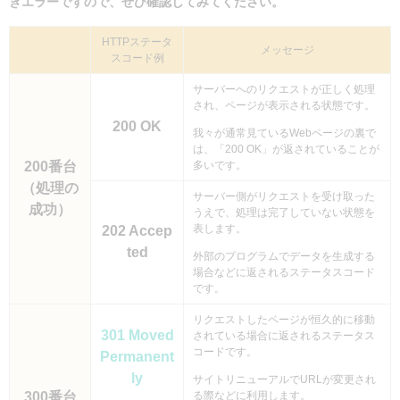
きエラーですので、ぜひ確認してみてください。
HTTPステータ
メッセージ
スコード例
サーバーへのリクエストが正しく処理
され、ページが表示される状態です。
200 OK
我々が通常見ているWebページの裏で
は、「200 OK」が返されていることが
200番台
多いです。
（処理の
サーバー側がリクエストを受け取った
成功）
うえで、処理は完了していない状態を
表します。
202 Accep
ted
外部のプログラムでデータを生成する
場合などに返されるステータスコード
です。
リクエストしたページが恒久的に移動
301 Moved
されている場合に返されるステータス
コードです。
Permanent
ly
サイトリニューアルでURLが変更され
300番台
る際などに利用します。