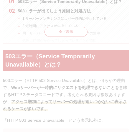
503エラー（Service Temporarily Unavailable）とは？
503エラーが出てしまう原因と対処方法
1.サーバーメンテナンスにより一時的に停止している
2.短時間にアクセスが集中している
全て表示
同一サーバー内の他のサイトへのアクセスの集中
処理に時間がかかってしまっていることが原因
503エラーが頻発する場合の対処法
503エラー（Service Temporarily
転送量や同時接続数の上限に余裕のあるサーバーを選ぶ
Unavailable）とは？
転送速度を高めて負荷をかけないようにする
503エラーはすぐに復旧できる？
503エラー（HTTP 503 Service Unavailable）とは、何らかの理由
迅速な復旧はできないケースが大半
で、
Webサーバーが一時的にリクエストを処理できないこと
を意味
すぐに復旧できるケースは？
するHTTPステータスコードです。考えられる要因は複数あります
代表的なHTTPステータスコード
が、
アクセス増加によってサーバーの処理が追いつかないに表示さ
まとめ
れるケースが多いです。
「HTTP 503 Service Unavailable」という表示以外に、