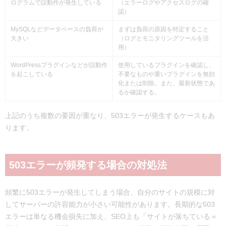
ログラムで誤動作が発生している
（エラーログやアクセスログの確
認）
MySQLなどデータベースの負荷が
まずは負荷の原因を特定すること
大きい
（ログとモニタリングツールを活
用）
WordPressプラグインなどが誤動作
使用しているプラグインを確認し、
を起こしている
不要なものや重いプラグインを無効
化または削除。また、最新状態であ
るか確認する。
上記のうち複数の要因が重なり、503エラーが発生するケースもあ
ります。
503エラーが頻発する場合の対処法
頻繁に503エラーが発生してしまう場合、自分のサイトの規模に対
してサーバーの許容能力が小さい可能性があります。長期的な503
エラーは単なる機会損失に加え、SEO上も「サイトが落ちている＝