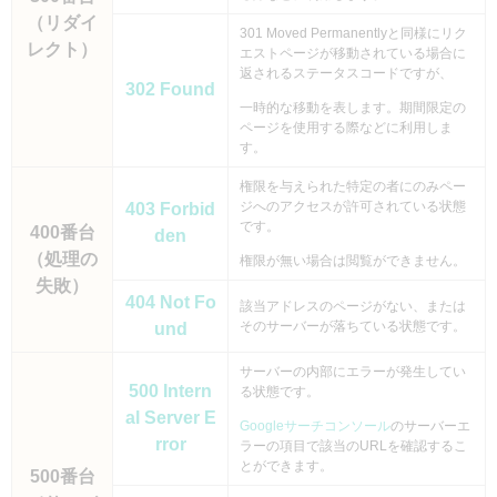
（リダイ
301 Moved Permanentlyと同様にリク
レクト）
エストページが移動されている場合に
返されるステータスコードですが、
302 Found
一時的な移動を表します。期間限定の
ページを使用する際などに利用しま
す。
権限を与えられた特定の者にのみペー
ジへのアクセスが許可されている状態
403 Forbid
です。
400番台
den
（処理の
権限が無い場合は閲覧ができません。
失敗）
404 Not Fo
該当アドレスのページがない、または
そのサーバーが落ちている状態です。
und
サーバーの内部にエラーが発生してい
500 Intern
る状態です。
al Server E
Googleサーチコンソール
のサーバーエ
rror
ラーの項目で該当のURLを確認するこ
とができます。
500番台