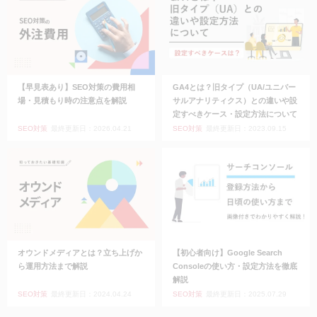
【早見表あり】SEO対策の費用相
GA4とは？旧タイプ（UA/ユニバー
場・見積もり時の注意点を解説
サルアナリティクス）との違いや設
定すべきケース・設定方法について
SEO対策
最終更新日：2026.04.21
SEO対策
最終更新日：2023.09.15
オウンドメディアとは？立ち上げか
【初心者向け】Google Search
ら運用方法まで解説
Consoleの使い方・設定方法を徹底
解説
SEO対策
最終更新日：2024.04.24
SEO対策
最終更新日：2025.07.29