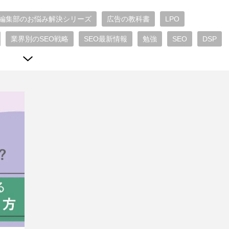
編集部のお悩み解決シリーズ
広告の教科書
LPO
業界別のSEO戦略
SEO最新情報
勉強
SEO
DSP
b広告最新情報
Microsoft広告
TikTok広告
広告運用 ノウハウ
代理店 比較 おすすめ
SEO一問一答
WEBエンジニア
ディスプレイ広告
リスティング広告
Yahoo!広告
告
SNS広告
Instagram広告
LINE広告
Facebook広告
テンツライティング
SEO外部施策
SEO内部対策
RevOps
ンターネット広告
ショッピング広告
TVer広告
ニアリング
SEO動向
キャリア
ブランディング
/UX
チームビルディング
開発小ネタ
フロントエンド
ジャイル
プロダクトマネジメント
情シス
プロダクト運用