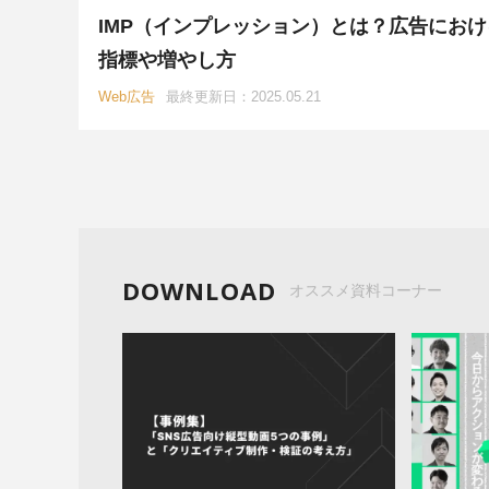
プロダクト開発
エンジニア
IMP（インプレッション）とは？広告におけ
指標や増やし方
インフルエンサーマーケティング
Web広告
最終更新日：2025.05.21
調査・インタビュー
メディア
DOWNLOAD
オススメ資料コーナー