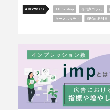
TikTok shop
専門家コラム
KEYWORDS
ケーススタディ
SEOの教科書
クリエイティブ
企画
We
Meta広告
広告代理店
広告
WEBディレクター
動画広告
X（旧Twitter）広告
Google広
Google検索アルゴリズム
コン
GA4
デザイン
imp
イ
プログラミング
データエンジ
YouTube広告
機械学習
UI
データ
アーキテクチャ
ア