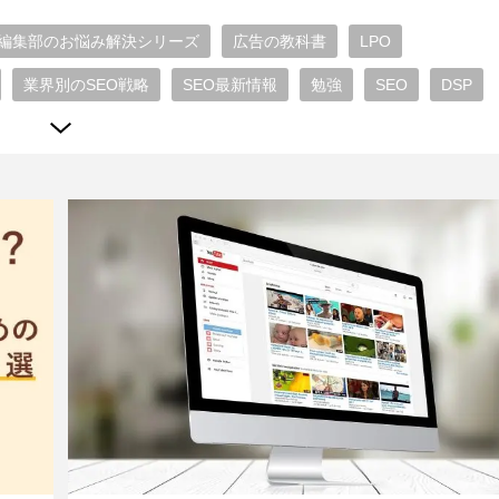
編集部のお悩み解決シリーズ
広告の教科書
LPO
業界別のSEO戦略
SEO最新情報
勉強
SEO
DSP
b広告最新情報
Microsoft広告
TikTok広告
広告運用 ノウハウ
代理店 比較 おすすめ
SEO一問一答
WEBエンジニア
ディスプレイ広告
リスティング広告
Yahoo!広告
告
SNS広告
Instagram広告
LINE広告
Facebook広告
テンツライティング
SEO外部施策
SEO内部対策
RevOps
ンターネット広告
ショッピング広告
TVer広告
ニアリング
SEO動向
キャリア
ブランディング
/UX
チームビルディング
開発小ネタ
フロントエンド
ジャイル
プロダクトマネジメント
情シス
プロダクト運用