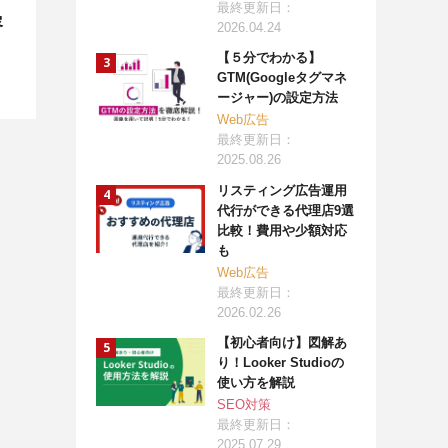
最終更新日：
容
2026.04.24
【５分でわかる】
GTM(Googleタグマネ
ージャー)の設定方法
Web広告
最終更新日：
2025.08.26
リスティング広告運用
代行ができる代理店9選
比較！費用や少額対応
も
Web広告
最終更新日：
2026.02.26
【初心者向け】図解あ
り！Looker Studioの
使い方を解説
SEO対策
最終更新日：
2025.07.29