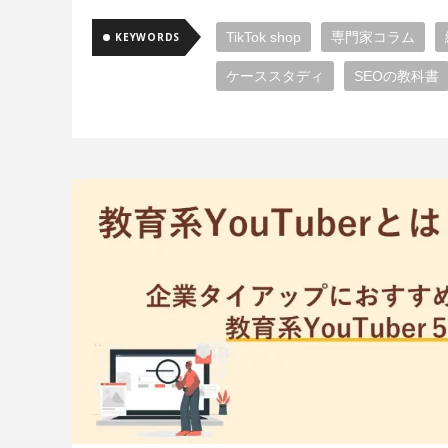
TikTok shop
専門家コラム
KEYWORDS
ケーススタディ
SEOの教科書
クリエイティブ
企画
We
Meta広告
広告代理店
広告
WEBディレクター
動画広告
X（旧Twitter）広告
Google広
Google検索アルゴリズム
コン
GA4
デザイン
imp
イ
プログラミング
データエンジ
YouTube広告
機械学習
UI
データ
アーキテクチャ
ア