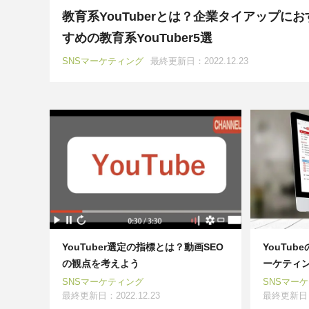
プロダクト開発
エンジニア
教育系YouTuberとは？企業タイアップにお
すめの教育系YouTuber5選
インフルエンサーマーケティング
SNSマーケティング
最終更新日：2022.12.23
調査・インタビュー
メディア
YouTuber選定の指標とは？動画SEO
YouTu
の観点を考えよう
ーケティ
SNSマーケティング
SNSマー
最終更新日：2022.12.23
最終更新日：2