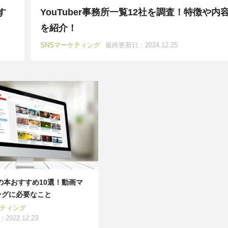
教育系
YouTubeマーケティング
AWS
ツール
Google
す
YouTuber事務所一覧12社を調査！特徴や内
を紹介！
広告
SNS漫画家
Youtuber
インスタグラマー
SNSマーケティング
最終更新日：2024.12.25
紹介
ツール紹介
CRO
WEBデザイナー
beの本おすすめ10選！動画マ
ングに必要なこと
ケティング
022.12.23