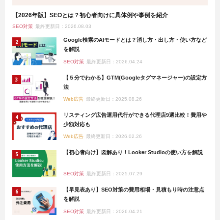
【2026年版】SEOとは？初心者向けに具体例や事例を紹介
SEO対策
最終更新日：2026.08.03
Google検索のAIモードとは？消し方・出し方・使い方など
を解説
SEO対策
最終更新日：2026.04.24
【５分でわかる】GTM(Googleタグマネージャー)の設定方
法
Web広告
最終更新日：2025.08.26
リスティング広告運用代行ができる代理店9選比較！費用や
少額対応も
Web広告
最終更新日：2026.02.26
【初心者向け】図解あり！Looker Studioの使い方を解説
SEO対策
最終更新日：2025.07.29
【早見表あり】SEO対策の費用相場・見積もり時の注意点
を解説
SEO対策
最終更新日：2026.04.21