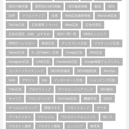
SEOの教科書
業界別のSEO戦略
SEO最新情報
勉強
SEO
DSP
クリエイティブ
企画
Web広告最新情報
Microsoft広告
TikTok広告
広告運用 ノウハウ
Meta広告
広告代理店
広告代理店 比較 おすすめ
SEO一問一答
WEBエンジニア
WEBディレクター
動画広告
ディスプレイ広告
リスティング広告
Yahoo!広告
X（旧Twitter）広告
Google広告
SNS広告
Instagram広告
LINE広告
Facebook広告
Google検索アルゴリズム
コンテンツライティング
SEO外部施策
SEO内部対策
RevOps
GA4
デザイン
imp
インターネット広告
ショッピング広告
TVer広告
プログラミング
データエンジニアリング
SEO動向
キャリア
ブランディング
YouTube広告
機械学習
UI/UX
チームビルディング
開発小ネタ
フロントエンド
データ
アーキテクチャ
アジャイル
プロダクトマネジメント
情シス
プロダクト運用
プロダクト開発
エンジニア
教育系