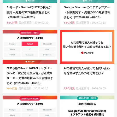
AIモード・GeminiでUCPの利用が
Google Discoverのコアアップデー
開始 – 先週のSEO最新情報まとめ
トが展開完了 – 先週のSEO最新情報
（2026/02/14～02/20）
まとめ（2026/02/07～02/13）
SEO対策
最終更新日：2026.02.20
SEO対策
最終更新日：2026.02.13
スマホ版Yahoo! JAPANトップペー
AIの登場で流入が減っても問い合わ
ジへの「友だち追加広告」が正式リ
せを増やすための考え方とは？
リース – 先週の最新Web広告情報ま
とめ（2026/02/07～02/13）
Web広告
最終更新日：2026.02.16
SEO対策
最終更新日：2026.08.05