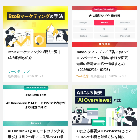
BtoBマーケティングの手法一覧｜
Yahoo!ディスプレイ広告において
成功事例も紹介
コンバージョン価値の仕様が変更 –
先週の最新Web広告情報まとめ
（2026/02/21～02/27）
マーケティング
最終更新日：2026.04.24
Web広告
最終更新日：2026.02.27
AI OverviewsとAIモードのリンク表
AIによる概要(AI Overviews)とは？
示がより目立つ形に – 先週のSEO最
SEOへの影響と対策方法を解説