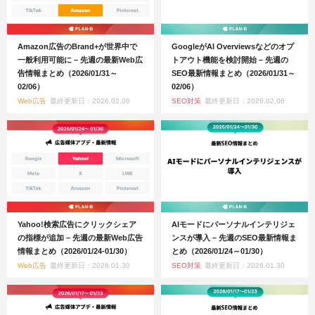
Amazon広告のBrand+が世界中で
GoogleがAI Overviewsなどのオプ
一般利用可能に – 先週の最新Web広
トアウト機能を検討開始 – 先週の
告情報まとめ（2026/01/31～
SEO最新情報まとめ（2026/01/31～
02/06）
02/06）
Web広告
最終更新日：2026.02.06
SEO対策
最終更新日：2026.02.06
Yahoo!検索広告にクリックシェア
AIモードにパーソナルインテリジェ
の指標が追加 – 先週の最新Web広告
ンスが導入 – 先週のSEO最新情報ま
情報まとめ（2026/01/24-01/30）
とめ（2026/01/24～01/30）
Web広告
最終更新日：2026.01.30
SEO対策
最終更新日：2026.01.30