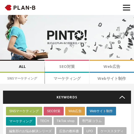
株式会社PLAN-Bの情報発信メディア
ALL
SEO対策
Web広告
マーケティング
Webサイト制作
SNSマーケティング
KEYWORDS
SNSマーケティング
SEO対策
Web広告
Webサイト制作
TECH
TikTok shop
専門家コラム
マーケティング
編集部のお悩み解決シリーズ
広告の教科書
LPO
ケーススタディ