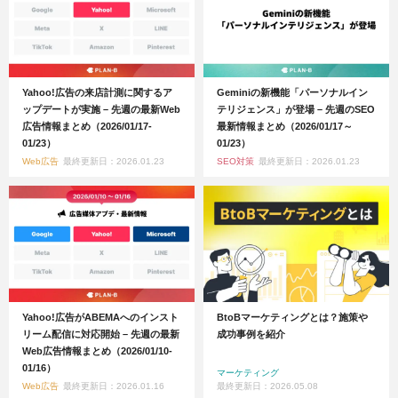
Yahoo!広告の来店計測に関するア
Geminiの新機能「パーソナルイン
ップデートが実施 – 先週の最新Web
テリジェンス」が登場 – 先週のSEO
広告情報まとめ（2026/01/17-
最新情報まとめ（2026/01/17～
01/23）
01/23）
Web広告
最終更新日：2026.01.23
SEO対策
最終更新日：2026.01.23
Yahoo!広告がABEMAへのインスト
BtoBマーケティングとは？施策や
リーム配信に対応開始 – 先週の最新
成功事例を紹介
Web広告情報まとめ（2026/01/10-
01/16）
マーケティング
Web広告
最終更新日：2026.01.16
最終更新日：2026.05.08