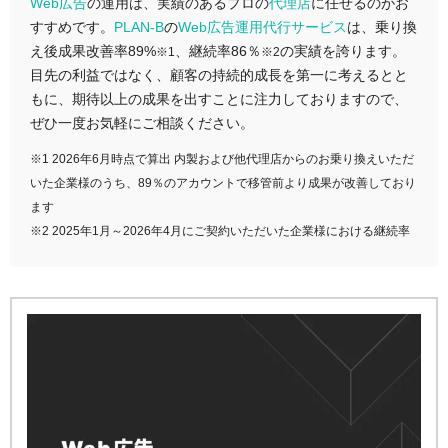
Web広告
の運用は、実績のあるプロの
代理店
に任せるのがお
すすめです。
PLAN-B
の
Web広告運用代行サービス
は、乗り換
え後成果改善率89%
、継続率86％
の実績を誇ります。
※1
※2
目先の利益ではなく、顧客の持続的成長を第一に考えるとと
もに、期待以上の成果を出すことに注力しておりますので、
ぜひ一度お気軽にご相談ください。
※1 2026年6月時点で算出 内製および他代理店からのお乗り換えいただ
いた企業様のうち、89％のアカウントで移管前より成果が改善しており
ます
※2 2025年1月～2026年4月にご契約いただいた企業様における継続率