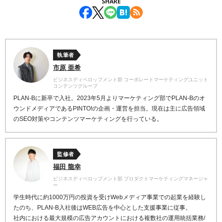
SHARE
執筆者
市原 亜希
ビジネスディベロップメント部 コーポレートマーケティングユニット
コンテンツグループ
PLAN-Bに新卒で入社。2023年5月よりマーケティング部でPLAN-Bのオ
ウンドメディアであるPINTO!の企画・運営を担当。現在は主に広告領域
のSEO対策やコンテンツマーケティングを行っている。
監修者
福田 龍幸
ビジネスディベロップメント部 プロダクトマーケティングマネージャ
ー
学生時代に約1000万円の投資を受けWebメディア事業での起業を経験し
たのち、PLAN-B入社後はWEB広告を中心とした支援事業に従事。
社内における最大規模の広告アカウントにおける複数社の運用統括業務/