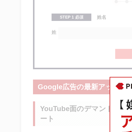
STEP
1
必須
姓名
姓
Google広告の最新アップデ
YouTube面のデマンド
ート