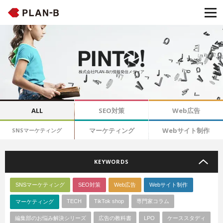
株式会社PLAN-Bの情報発信メディア
ALL
SEO対策
Web広告
マーケティング
Webサイト制作
SNSマーケティング
KEYWORDS
SNSマーケティング
SEO対策
Web広告
Webサイト制作
TECH
TikTok shop
専門家コラム
マーケティング
編集部のお悩み解決シリーズ
広告の教科書
LPO
ケーススタディ