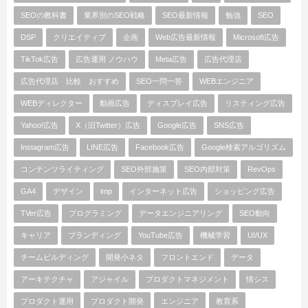
SEOの教科書
業界別のSEO戦略
SEO最新情報
勉強
SEO
DSP
クリエイティブ
企画
Web広告最新情報
Microsoft広告
TikTok広告
広告運用 ノウハウ
Meta広告
広告代理店
広告代理店 比較 おすすめ
SEO一問一答
WEBエンジニア
WEBディレクター
動画広告
ディスプレイ広告
リスティング広告
Yahoo!広告
X（旧Twitter）広告
Google広告
SNS広告
Instagram広告
LINE広告
Facebook広告
Google検索アルゴリズム
コンテンツライティング
SEO外部施策
SEO内部対策
RevOps
GA4
デザイン
imp
インターネット広告
ショッピング広告
TVer広告
プログラミング
データエンジニアリング
SEO動向
キャリア
ブランディング
YouTube広告
機械学習
UI/UX
チームビルディング
開発小ネタ
フロントエンド
データ
アーキテクチャ
アジャイル
プロダクトマネジメント
情シス
プロダクト運用
プロダクト開発
エンジニア
教育系