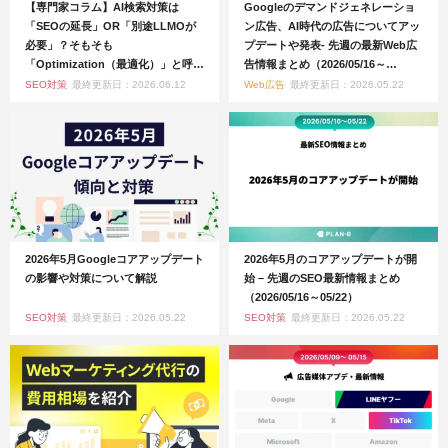
【専門家コラム】AI検索対策は
Googleのデマンドジェネレーショ
「SEOの延長」OR「別途LLMOが
ン広告、AI時代の広告についてアッ
必要」？そもそも
プデートや発表- 先週の最新Web広
「Optimization（最適化）」と呼ぶ
告情報まとめ（2026/05/16～
必要はあるのだろうか
05/22）
SEO対策
最終更新日：2026.06.12
Web広告
最終更新日：2026.05.22
2026年5月Googleコアアップデート
2026年5月のコアアップデートが開
の影響や対策について解説
始 – 先週のSEO最新情報まとめ
（2026/05/16～05/22）
SEO対策
最終更新日：2026.05.22
SEO対策
最終更新日：2026.05.22