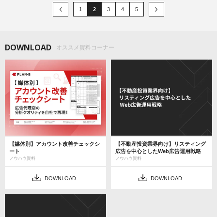
1
2
3
4
5
DOWNLOAD
オススメ資料コーナー
【媒体別】アカウント改善チェックシ
【不動産投資業界向け】リスティング
ート
広告を中心としたWeb広告運用戦略
ノウハウ資料
ノウハウ資料
DOWNLOAD
DOWNLOAD