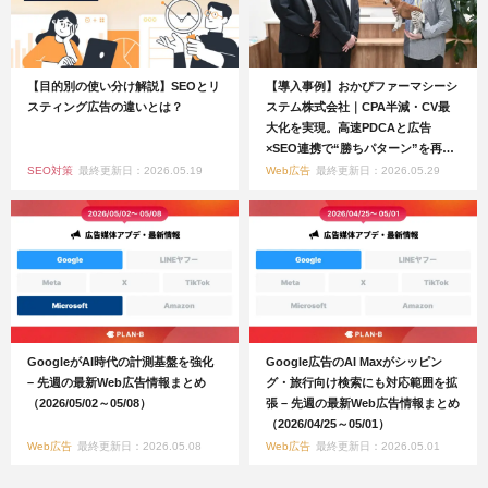
【目的別の使い分け解説】SEOとリ
【導入事例】おかぴファーマシーシ
スティング広告の違いとは？
ステム株式会社｜CPA半減・CV最
大化を実現。高速PDCAと広告
×SEO連携で“勝ちパターン”を再設
計
SEO対策
最終更新日：2026.05.19
Web広告
最終更新日：2026.05.29
GoogleがAI時代の計測基盤を強化
Google広告のAI Maxがシッピン
– 先週の最新Web広告情報まとめ
グ・旅行向け検索にも対応範囲を拡
（2026/05/02～05/08）
張 – 先週の最新Web広告情報まとめ
（2026/04/25～05/01）
Web広告
最終更新日：2026.05.08
Web広告
最終更新日：2026.05.01