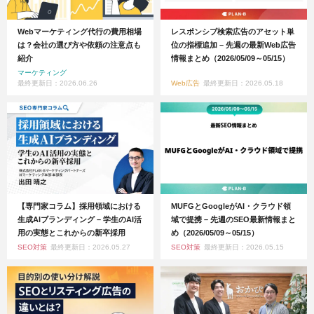
Webマーケティング代行の費用相場
レスポンシブ検索広告のアセット単
は？会社の選び方や依頼の注意点も
位の指標追加 – 先週の最新Web広告
紹介
情報まとめ（2026/05/09～05/15）
マーケティング
最終更新日：2026.06.26
Web広告
最終更新日：2026.05.18
【専門家コラム】採用領域における
MUFGとGoogleがAI・クラウド領
生成AIブランディング – 学生のAI活
域で提携 – 先週のSEO最新情報まと
用の実態とこれからの新卒採用
め（2026/05/09～05/15）
SEO対策
最終更新日：2026.05.27
SEO対策
最終更新日：2026.05.15