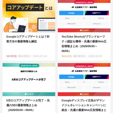
Googleコアアップデートとは？対
YouTube Shortsがブランドセーフ
策方法や最新情報も解説
ティ認証を獲得 – 先週の最新Web広
告情報まとめ（2026/05/30～
06/05）
SEO対策
最終更新日：2026.07.03
Web広告
最終更新日：2026.06.05
5月のコアアップデートが完了 – 先
Googleディスプレイ広告がデマン
週のSEO最新情報まとめ
ドジェネレーションキャンペーンに
（2026/05/30～06/05）
統合 – 先週の最新Web広告情報まと