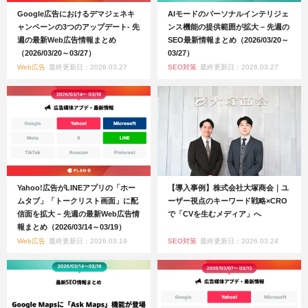
Google広告におけるデマジェネキ
AIモードのパーソナルインテリジェ
ャンペーンの3つのアップデート- 先
ンス機能の提供範囲が拡大 – 先週の
週の最新Web広告情報まとめ
SEO最新情報まとめ（2026/03/20～
（2026/03/20～03/27）
03/27）
Web広告
最終更新日：2026.03.27
SEO対策
最終更新日：2026.03.27
Yahoo!広告がLINEアプリの「ホー
【導入事例】株式会社大塚商会｜ユ
ムタブ」「トークリスト画面」に配
ーザー視点のキーワード戦略×CRO
信面を拡大 – 先週の最新Web広告情
で「CVを生むメディア」へ
報まとめ（2026/03/14～03/19）
Web広告
最終更新日：2026.03.19
SEO対策
最終更新日：2026.03.24