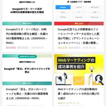
Googleのリズ・リード氏が、AI時
Google広告でも小売事業者のファ
代の検索体験の変化を解説 – 先週の
ーストパーティデータを活かした配
SEO最新情報まとめ（2026/04/25～
信が可能に（デマンドジェネレーシ
05/01）
ョンキャンペーン）- 先週の最新
Web広告情報まとめ（2026/04/18～
SEO対策
最終更新日：2026.05.01
Web広告
最終更新日：2026.04.24
04/24）
Googleが「戻る」ボタンのハイジ
Webマーケティングの成功事例20
ャックを禁止 – 先週のSEO最新情報
選！成功のポイントや外注の選び方
まとめ（2026/04/18～04/24）
も紹介
SNSマーケティング