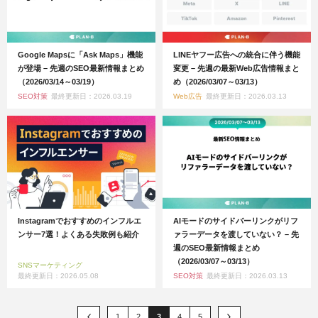
Google Mapsに「Ask Maps」機能
LINEヤフー広告への統合に伴う機能
が登場 – 先週のSEO最新情報まとめ
変更 – 先週の最新Web広告情報まと
（2026/03/14～03/19）
め（2026/03/07～03/13）
SEO対策
最終更新日：2026.03.19
Web広告
最終更新日：2026.03.13
Instagramでおすすめのインフルエ
AIモードのサイドバーリンクがリフ
ンサー7選！よくある失敗例も紹介
ァラーデータを渡していない？ – 先
週のSEO最新情報まとめ
（2026/03/07～03/13）
SNSマーケティング
最終更新日：2026.05.08
SEO対策
最終更新日：2026.03.13
1
2
3
4
5