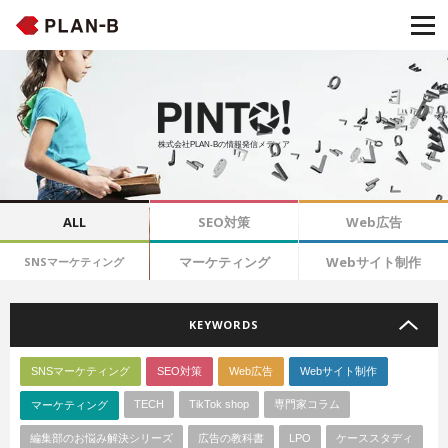
株式会社PLAN-Bの情報発信メディア
ALL
SEO対策
Web広告
マーケティング
Webサイト制作
SNSマーケティング
KEYWORDS
SNSマーケティング
SEO対策
Web広告
Webサイト制作
TECH
TikTok shop
専門家コラム
マーケティング
編集部のお悩み解決シリーズ
広告の教科書
LPO
ケーススタディ