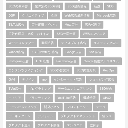
SEOの教科書
業界別のSEO戦略
SEO最新情報
勉強
SEO
DSP
クリエイティブ
企画
Web広告最新情報
Microsoft広告
TikTok広告
広告運用 ノウハウ
Meta広告
広告代理店
広告代理店 比較 おすすめ
SEO一問一答
WEBエンジニア
WEBディレクター
動画広告
ディスプレイ広告
リスティング広告
Yahoo!広告
X（旧Twitter）広告
Google広告
SNS広告
Instagram広告
LINE広告
Facebook広告
Google検索アルゴリズム
コンテンツライティング
SEO外部施策
SEO内部対策
RevOps
GA4
デザイン
imp
インターネット広告
ショッピング広告
TVer広告
プログラミング
データエンジニアリング
SEO動向
キャリア
ブランディング
YouTube広告
機械学習
UI/UX
チームビルディング
開発小ネタ
フロントエンド
データ
アーキテクチャ
アジャイル
プロダクトマネジメント
情シス
プロダクト運用
プロダクト開発
エンジニア
教育系