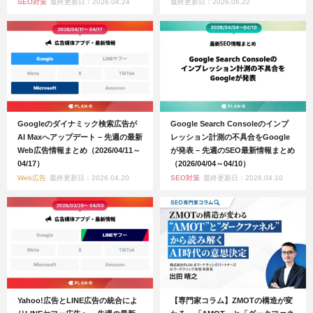
SEO対策
最終更新日：2026.04.24
最終更新日：2026.06.22
Googleのダイナミック検索広告が
Google Search Consoleのインプ
AI Maxへアップデート – 先週の最新
レッション計測の不具合をGoogle
Web広告情報まとめ（2026/04/11～
が発表 – 先週のSEO最新情報まとめ
04/17）
（2026/04/04～04/10）
Web広告
最終更新日：2026.04.20
SEO対策
最終更新日：2026.04.10
Yahoo!広告とLINE広告の統合によ
【専門家コラム】ZMOTの構造が変