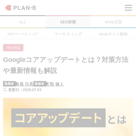
ALL
SEO対策
Web広告
マーケティング
Webサイト制作
SNSマーケティング
SEO対策
Googleコアアップデートとは？対策方法
や最新情報も解説
谷風 呂真
三瓶 健人
執筆者
監修者
更新日：2026.07.03