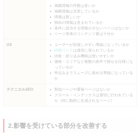
掲載情報の件数は多いか
掲載情報は充実しているか
情報は新しいか
独自の情報は含まれているか
条件に該当する情報が少ないページはないか
ページ単体のコンテンツ量は十分か
UX
ユーザーが回遊しやすい導線になっているか
内部リンク
は適切に張られているか
比較・絞り込み機能は使いやすいか
価格・エリアなど複数の条件で探せる仕様にな
っているか
申込みまでスムーズに進める導線になっている
か
テクニカルSEO
類似ページや重複ページはないか
クロール・インデックスは適切に行われている
か（特に動的に生成されるページ）
2.影響を受けている部分を改善する