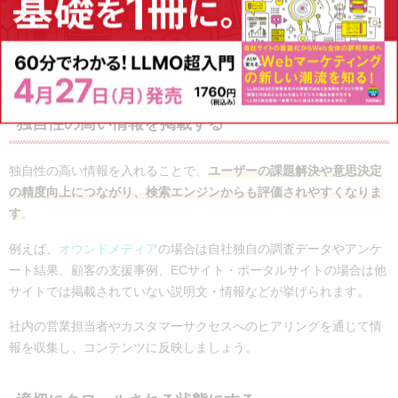
す。
関連記事：
E-E-A-Tとは？Googleが高く評価する記事の作成方法を
ご紹介
独自性の高い情報を掲載する
独自性の高い情報を入れることで、
ユーザーの課題解決や意思決定
の精度向上につながり、検索エンジンからも評価されやすくなりま
す
。
例えば、
オウンドメディア
の場合は自社独自の調査データやアンケ
ート結果、顧客の支援事例、ECサイト・ポータルサイトの場合は他
サイトでは掲載されていない説明文・情報などが挙げられます。
社内の営業担当者やカスタマーサクセスへのヒアリングを通じて情
報を収集し、コンテンツに反映しましょう。