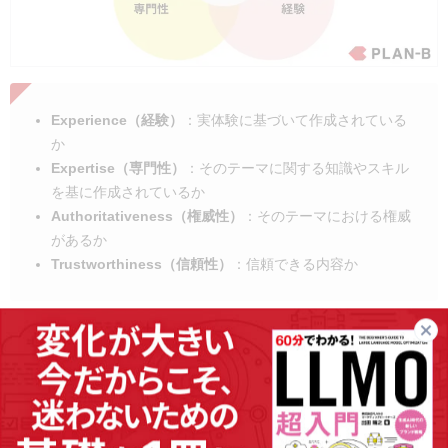
Experience（経験）
：実体験に基づいて作成されている
か
Expertise（専門性）
：そのテーマに関する知識やスキル
を基に作成されているか
Authoritativeness（権威性）
：そのテーマにおける権威
があるか
Trustworthiness（信頼性）
：信頼できる内容か
これらの条件を満たしながらコンテンツを制作することで、検索エ
ンジン・ユーザーの両方からの評価を得やすくなります。
具体的には、信頼性を高めるために情報源・執筆者・監修者を明記
する、自社独自の経験として顧客の支援事例を紹介する、専門性を
高めるために特定のテーマに絞って情報発信するなどが挙げられま