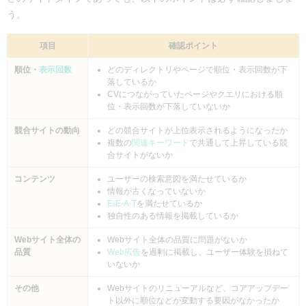
う。
項目
確認ポイント
順位・
表示回数
どのディレクトリやページで順位・表示回数が下
落しているか
CVにつながっていたページやクエリにおける順
位・表示回数が下落していないか
競合サイトの動向
どの競合サイトが上位表示されるようになったか
複数の
関連キーワード
で共通して上昇している競
合サイトがないか
コンテンツ
ユーザーの検索意図を満たせているか
情報が古くなっていないか
E-E-A-T
を満たせているか
独自性のある情報を掲載しているか
Webサイト全体の
Webサイト全体の品質に問題がないか
品質
Web広告
を過剰に掲載し、ユーザー体験を損ねて
いないか
その他
Webサイトのリニューアルなど、コアアップデー
ト以外に順位などが変動する要因がなかったか