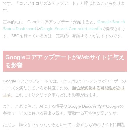
Googleコアアップデートに関するよくある質問
です。「コアアルゴリズムアップデート」と呼ばれることもありま
コアアップデートとスパムアップデートはどう違いますか？
す。
順位が下落した場合、どれくらいの期間で戻りますか？
基本的には、Googleコアアップデートが始まると、
Google Search
まとめ
Status Dashboard
や
Google Search CentralのLinkedIn
で発表されま
す。SEOを行っている方は、定期的に確認するのがおすすめです。
GoogleコアアップデートがWebサイトに与え
る影響
Googleコアアップデートでは、それぞれのコンテンツがユーザーの
ニーズを満たしているか見直すため、
順位が変化する可能性があり
ます
。これによりクリック率などにも影響が出ます。
また、これに伴い、AIによる概要やGoogle DiscoverなどGoogleの
各種サービスにおける露出状況も、変動する可能性が高いです。
ただし、順位が下がったからといって、必ずしもWebサイトに問題