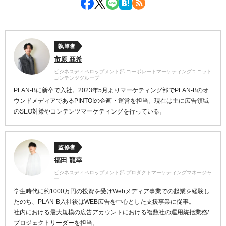
執筆者
市原 亜希
ビジネスディベロップメント部 コーポレートマーケティングユニット
コンテンツグループ
PLAN-Bに新卒で入社。2023年5月よりマーケティング部でPLAN-Bのオ
ウンドメディアであるPINTO!の企画・運営を担当。現在は主に広告領域
のSEO対策やコンテンツマーケティングを行っている。
監修者
福田 龍幸
ビジネスディベロップメント部 プロダクトマーケティングマネージャ
ー
学生時代に約1000万円の投資を受けWebメディア事業での起業を経験し
たのち、PLAN-B入社後はWEB広告を中心とした支援事業に従事。
社内における最大規模の広告アカウントにおける複数社の運用統括業務/
プロジェクトリーダーを担当。