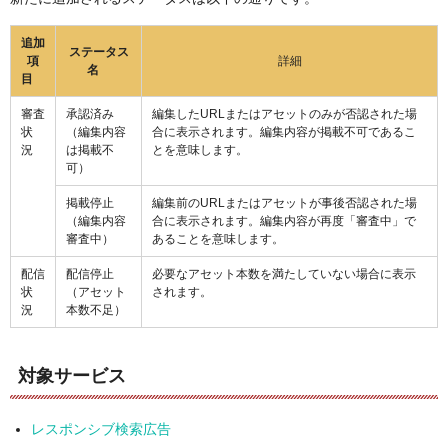
追加
ステータス
項
詳細
名
目
審査
承認済み
編集したURLまたはアセットのみが否認された場
状
（編集内容
合に表示されます。編集内容が掲載不可であるこ
況
は掲載不
とを意味します。
可）
掲載停止
編集前のURLまたはアセットが事後否認された場
（編集内容
合に表示されます。編集内容が再度「審査中」で
審査中）
あることを意味します。
配信
配信停止
必要なアセット本数を満たしていない場合に表示
状
（アセット
されます。
況
本数不足）
対象サービス
レスポンシブ検索広告