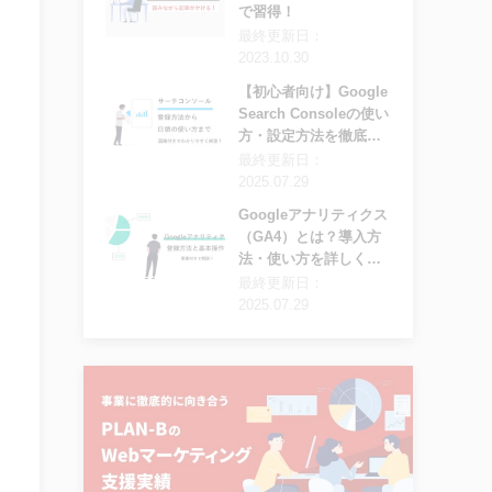
で習得！
最終更新日：
2023.10.30
【初心者向け】Google
Search Consoleの使い
方・設定方法を徹底解
説
最終更新日：
2025.07.29
Googleアナリティクス
（GA4）とは？導入方
法・使い方を詳しく解
説
最終更新日：
2025.07.29