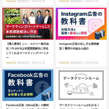
Web広告
最終更新日：2025.12.08
Web広告
最終更新日：2025.11.06
【導入事例】シン・エナジー株式会
Instagram広告の出し方を簡単解
社｜PLAN-Bは本質課題解決に伴走
説！費用や仕組みも紹介
してくれるマーケティングパートナ
ー
Web広告
最終更新日：2025.11.06
Web広告
最終更新日：2025.08.26
Facebook広告（Meta広告）の教科
データクリーンルームがわかる！