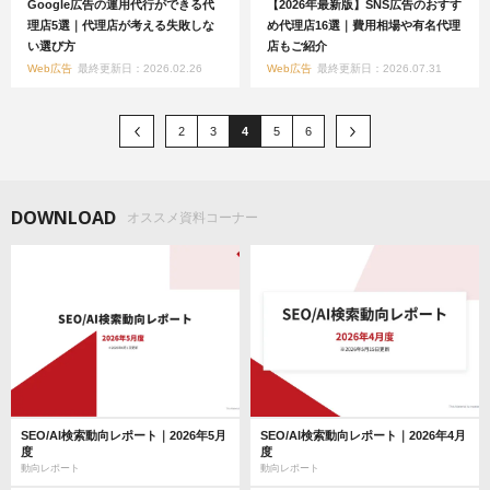
Google広告の運用代行ができる代
【2026年最新版】SNS広告のおすす
理店5選｜代理店が考える失敗しな
め代理店16選｜費用相場や有名代理
い選び方
店もご紹介
Web広告
最終更新日：2026.02.26
Web広告
最終更新日：2026.07.31
2
3
4
5
6
DOWNLOAD
オススメ資料コーナー
SEO/AI検索動向レポート｜2026年5月
SEO/AI検索動向レポート｜2026年4月
度
度
動向レポート
動向レポート