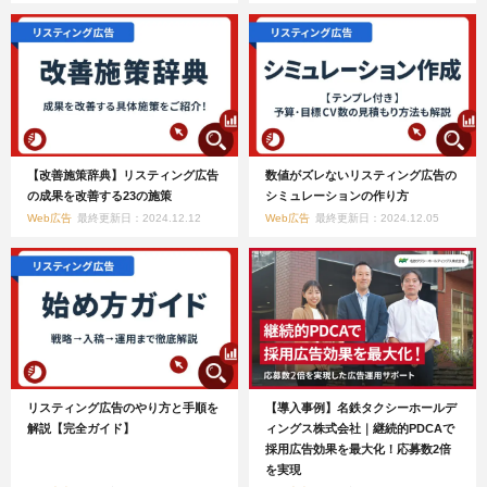
【改善施策辞典】リスティング広告
数値がズレないリスティング広告の
の成果を改善する23の施策
シミュレーションの作り方
Web広告
最終更新日：2024.12.12
Web広告
最終更新日：2024.12.05
リスティング広告のやり方と手順を
【導入事例】名鉄タクシーホールデ
解説【完全ガイド】
ィングス株式会社｜継続的PDCAで
採用広告効果を最大化！応募数2倍
を実現