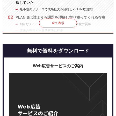
探していた
最小限のリソースで成果拡大を目指しPLAN-Bに依頼
PLAN-Bは誰よりも課題を理解し寄り添ってくれる存在
全て表示
細かなチューニングで認知拡大と獲得効率化に貢献
課題の発見と本質的解決に伴走
広告に限定しない総合的なマーケティング施策の提案に
今後も期待
無料で資料をダウンロード
Web広告サービスのご案内