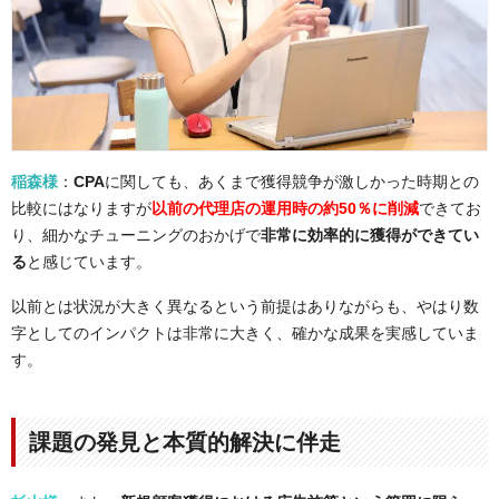
稲森様
：
CPA
に関しても、あくまで獲得競争が激しかった時期との
比較にはなりますが
以前の代理店の運用時の約50％
に削減
できてお
り、細かなチューニングのおかげで
非常に効率的に獲得ができてい
る
と感じています。
以前とは状況が大きく異なるという前提はありながらも、やはり数
字としてのインパクトは非常に大きく、確かな成果を実感していま
す。
課題の発見と本質的解決に伴走