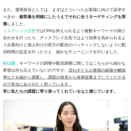
また、運用担当としては、まずはどういったお客様に向けて訴求す
べきか、
顧客像を明確にしたうえでそれに合うターゲティングを実
施
しました。
リスティング広告
ではCPAを抑えられるよう複数キーワードの掛け
合わせを行ったり、ディスプレイ広告ではより効果を高められるよ
う企業向けと個人向けの双方の配信がバッティングしないように配
信時間の設定を行ったりと、細かなチューニングを行いました。
杉山様
：キーワードの調整や配信調整に関してはこちらから細かな
希望は何も伝えていないのですが、
言わずともお客様の経路や離脱
率などを細かく調査し、課題の発見から改善提案までしてくださる
ので本当にありがたく思っています。
常に私たちの課題に寄り添ってくれているなと感じています。