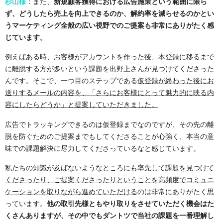
杉山様
：また、
新規顧客獲得における広告施策という範囲に限ら
ず、どうしたら売上を向上できるのか、解約率を減らせるのかとい
うマーケティング全般の広い視野でのご提案も非常にありがたく感
じています。
例えばある時、お客様がアカウントを作った後、本登録に移るまで
に離脱する方が多いという課題を出野上さんが見つけてくださった
んです。そこで、一つ目のステップである
仮登録が終わった後にお
送りするメールの内容を、「さらにお客様にとって魅力的に映る内
容にしたらどうか」と提案していただきました。
広告でトラッキングできるのは仮登録までなのですが、その先の離
脱を防ぐためのご提案までもしてくださることが心強く、本当の意
味での課題解決に尽力してくださっているなと感じています。
私たちの知識が及ばないようなところにも率先して課題を見つけて
くださったり、ご提案くださったりということを高頻度でコミュニ
ケーションを取りながら進めていただける
のは非常にありがたく思
っています。
他の取引先様ともやり取りをさせていただく機会はた
くさんありますが、その中でもダントツで当社の課題を一番理解し