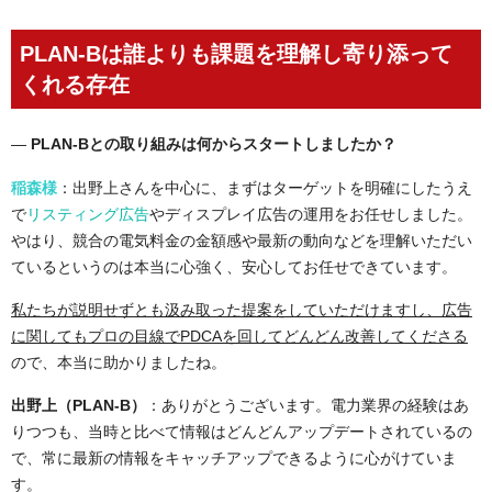
PLAN-Bは誰よりも課題を理解し寄り添って
くれる存在
―
PLAN-B
との取り組みは何からスタートしましたか？
稲森様
：出野上さんを中心に、まずはターゲットを明確にしたうえ
で
リスティング広告
やディスプレイ広告の運用をお任せしました。
やはり、競合の電気料金の金額感や最新の動向などを理解いただい
ているというのは本当に心強く、安心してお任せできています。
私たちが説明せずとも汲み取った提案をしていただけますし、広告
に関してもプロの目線でPDCAを回してどんどん改善してくださる
ので、本当に助かりましたね。
出野上（PLAN-B）
：ありがとうございます。電力業界の経験はあ
りつつも、当時と比べて情報はどんどんアップデートされているの
で、常に最新の情報をキャッチアップできるように心がけていま
す。