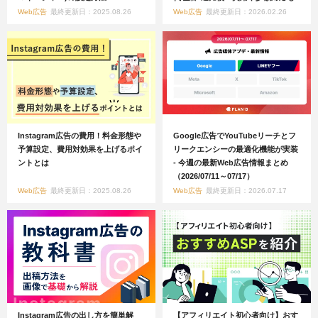
Web広告
最終更新日：2025.08.26
Web広告
最終更新日：2026.02.26
Instagram広告の費用！料金形態や
Google広告でYouTubeリーチとフ
予算設定、費用対効果を上げるポイ
リークエンシーの最適化機能が実装
ントとは
- 今週の最新Web広告情報まとめ
（2026/07/11～07/17）
Web広告
最終更新日：2025.08.26
Web広告
最終更新日：2026.07.17
Instagram広告の出し方を簡単解
【アフィリエイト初心者向け】おす