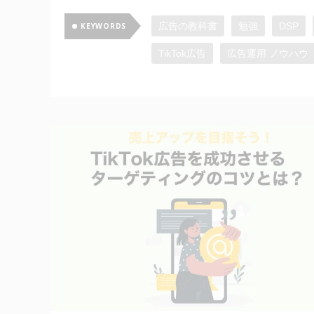
広告の教科書
勉強
DSP
KEYWORDS
TikTok広告
広告運用 ノウハウ
動画広告
ディスプレイ広告
Google広告
SNS広告
Ins
imp
インターネット広告
調査・インタビュー
メディア