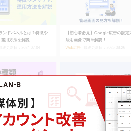
!ブランドパネルとは？特徴や
【初心者必見】Google広告の設定
、運用方法を解説
法を画像で簡単解説！
最終更新日：2024.07.04
Web広告
最終更新日：2025.08.26
類とは？ 特徴や成果を出す
Instagram広告の費用対効果はど
び方
らい？ 成果を出すポイントについ