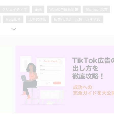
クリエイティブ
企画
Web広告最新情報
Microsoft広告
Meta広告
広告代理店
広告代理店 比較 おすすめ
リスティング広告
Yahoo!広告
X（旧Twitter）広告
tagram広告
LINE広告
Facebook広告
GA4
デザイン
ショッピング広告
TVer広告
YouTube広告
広告
紹介