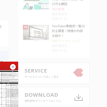
び方を解説
SEO対策
最終更新日：
2026.07.10
YouTuber事務所一覧12
方
社を調査！特徴や内容
を紹介！
SNSマーケティング
最終更新日：
2024.12.25
閉じる
SERVICE
サービスについて詳しく見る
DOWNLOAD
のく
無料資料ダウンロードはこちら
て