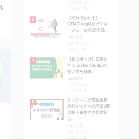
最終更新日：
作
2026.04.24
【５分でわかる】
GTM(Googleタグマネ
ージャー)の設定方法
Web広告
最終更新日：
2025.08.26
【初心者向け】図解あ
り！Looker Studioの
使い方を解説
SEO対策
最終更新日：
2025.07.29
リスティング広告運用
代行ができる代理店9選
比較！費用や少額対応
も
Web広告
最終更新日：
2026.02.26