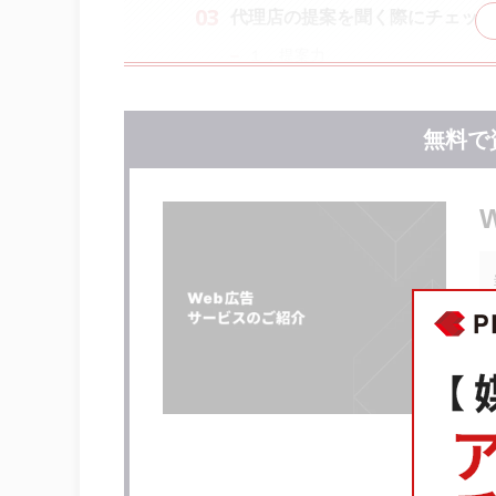
代理店の提案を聞く際にチェック
１．提案力
２．運用力
３．伴走力
無料で
リスティング広告代理店における
キーワード戦略を立てずに広告配信
クリック単価は低いがコンバージョ
リスティング広告代理店の選び方
リスティング広告の代理店のおすす
リスティング広告代理店の相場はい
まとめ：候補が決まったらリステ