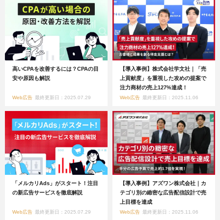
高いCPAを改善するには？CPAの目
【導入事例】株式会社学文社｜「売
安や原因も解説
上貢献度」を重視した攻めの提案で
注力商材の売上127%達成！
Web広告
最終更新日：2025.07.29
Web広告
最終更新日：2025.11.06
「メルカリAds」がスタート！注目
【導入事例】アズワン株式会社｜カ
の新広告サービスを徹底解説
テゴリ別の緻密な広告配信設計で売
上目標を達成
Web広告
最終更新日：2025.07.29
Web広告
最終更新日：2025.11.06