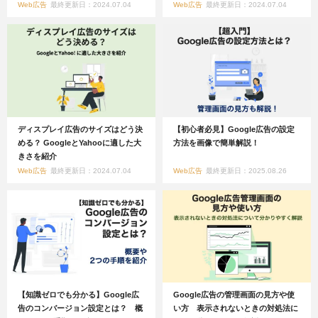
Web広告
最終更新日：2024.07.04
Web広告
最終更新日：2024.07.04
ディスプレイ広告のサイズはどう決
【初心者必見】Google広告の設定
める？ GoogleとYahooに適した大
方法を画像で簡単解説！
きさを紹介
Web広告
最終更新日：2024.07.04
Web広告
最終更新日：2025.08.26
【知識ゼロでも分かる】Google広
Google広告の管理画面の見方や使
告のコンバージョン設定とは？ 概
い方 表示されないときの対処法に