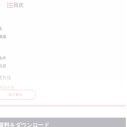
目次
性
価値
条件
易度
習方法
と申込方法
全て表示
への影響
資料をダウンロード