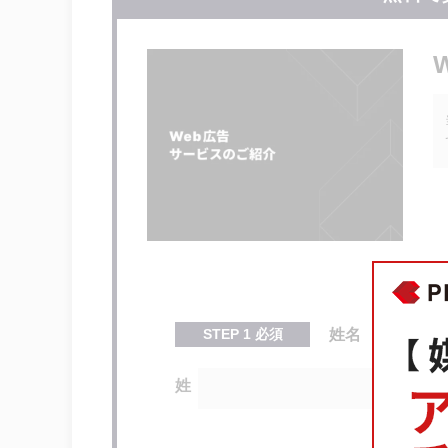
高い需要と競争力
キャリアのスキルアップと成果向上
Google広告の最新動向と優れた
Google広告認定資格のFAQ
Q：Google広告認定資格の有効
Q：試験の難易度はどの程度ですか
Q：複数のGoogle広告資格を取
Google広告公式サイトと認定
まとめ
STEP
1
必須
姓名
姓