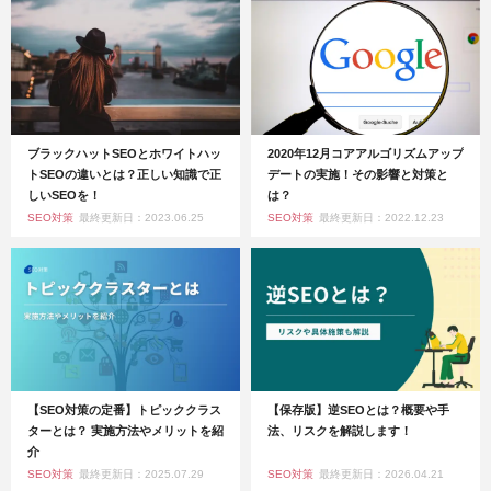
ブラックハットSEOとホワイトハッ
2020年12月コアアルゴリズムアップ
トSEOの違いとは？正しい知識で正
デートの実施！その影響と対策と
しいSEOを！
は？
SEO対策
最終更新日：2023.06.25
SEO対策
最終更新日：2022.12.23
【SEO対策の定番】トピッククラス
【保存版】逆SEOとは？概要や手
ターとは？ 実施方法やメリットを紹
法、リスクを解説します！
介
SEO対策
最終更新日：2025.07.29
SEO対策
最終更新日：2026.04.21