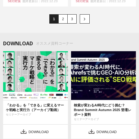
SEO対策
最終更新日：2022.12.23
SEO対策
最終更新日：2022.12.23
1
2
3
DOWNLOAD
オススメ資料コーナー
「わかる」を「できる」に変えるマー
検索が変わるAI時代にどう挑む？
ケ戦略と実行力（アーカイブ動画）
Brand Summit Autumn 2025 登壇レ
ポート資料
セミナーアーカイブ
セミナーアーカイブ
DOWNLOAD
DOWNLOAD