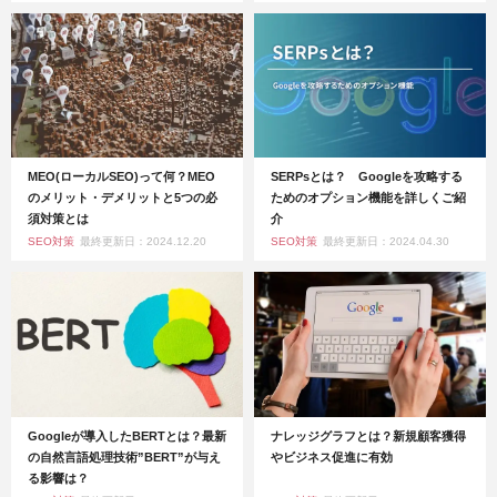
MEO(ローカルSEO)って何？MEO
SERPsとは？ Googleを攻略する
のメリット・デメリットと5つの必
ためのオプション機能を詳しくご紹
須対策とは
介
SEO対策
最終更新日：2024.12.20
SEO対策
最終更新日：2024.04.30
Googleが導入したBERTとは？最新
ナレッジグラフとは？新規顧客獲得
の自然言語処理技術”BERT”が与え
やビジネス促進に有効
る影響は？