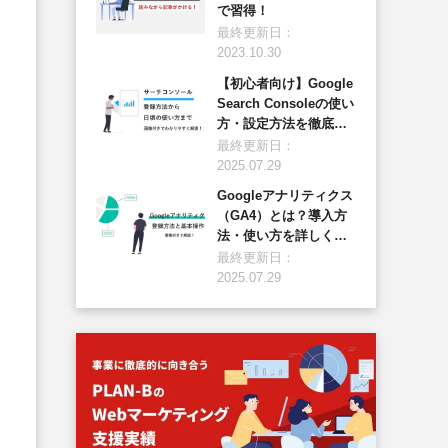
で習得！
最終更新日：
2023.10.30
【初心者向け】Google
Search Consoleの使い
方・設定方法を徹底解
説
最終更新日：
2025.07.29
Googleアナリティクス
（GA4）とは？導入方
法・使い方を詳しく解
説
最終更新日：
2025.07.29