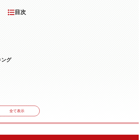
目次
キング
全て表示
る検索エンジン
グTOP5