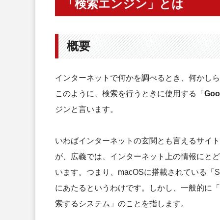
「検索エンジン」とは
検索エンジンの周辺動向～プライ
検索エンジンの仕組み
概要
STEP 01：クロール
STEP 02：インデックス
STEP 03：クエリプロセス
インターネットで何かを調べるとき、何かしら
STEP 04：ランキング
このように、検索を行うときに使用する「
Go
検索順位ランキングを高めるコツ
ジンと言います。
キーワード選定に力を入れる
内部リンク対策を行う
いわばインターネットの玄関とも言えるサイト
定期的にコンテンツを更新する
が、広義では、インターネット上の情報にとど
定期的にコンテンツをリライトする
います。つまり、macOSに搭載されている「S
サイトの専門性を高める
にあたるというわけです。しかし、一般的に「
被リンク獲得に力を入れる
索するシステム」のことを指します。
SNSでコンテンツを拡散する