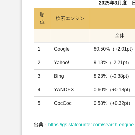
2025年3月度
順
検索エンジン
位
全体
1
Google
80.50%（+2.01pt
2
Yahoo!
9.18%（-2.21pt）
3
Bing
8.23%（-0.38pt）
4
YANDEX
0.60%（+0.18pt）
5
CocCoc
0.58%（+0.32pt）
出典：
https://gs.statcounter.com/search-engine