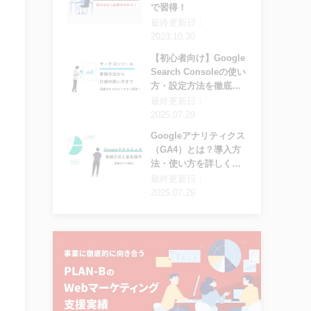
で習得！
最終更新日：
2023.10.30
【初心者向け】Google
Search Consoleの使い
方・設定方法を徹底解
説
最終更新日：
2025.07.29
Googleアナリティクス
（GA4）とは？導入方
法・使い方を詳しく解
説
最終更新日：
2025.07.29