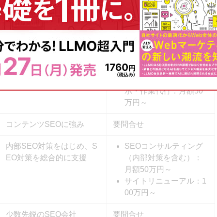
相談
サイト構造やコンテンツ改
SEOコンサルティン
善まで幅広く支援
グ：月額20万円～
SEOコンサルティング
＋コンテンツ制作、UI/
UX改善、サイト修正指
示・作業代行：月額50
万円～
コンテンツSEOに強み
要問合せ
内部SEO対策をはじめ、S
SEOコンサルティング
EO対策を総合的に支援
（内部対策を含む）：
月額50万円～
サイトリニューアル：1
00万円～
少数先鋭のSEO会社
要問合せ