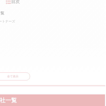
目次
一覧
パートナーズ
全て表示
るか確認する
するメリット
会社一覧
の土台作りができる