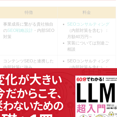
スをもらえる
特徴
料金
覧
事業成長に繋がる貴社独自
SEOコンサルティング
の
SEO戦略設計
・内部SEO
（内部対策を含む）：
ることが大事
対策
月額40万円～
実装については別途ご
相談
コンテンツSEOと連携した
SEOコンサルティング
内部対策に強み
（内部対策を含む）：
月額40万円～
実装については別途ご
相談
内部/外部対策に加えLPOや
SEOコンサルティング
コンテンツSEOも支援
（内部対策を含む）：
月額70～100万円
実装については別途ご