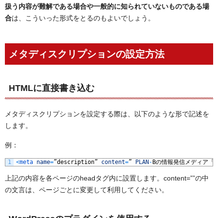
扱う内容が難解である場合や一般的に知られていないものである場
合
は、こういった形式をとるのもよいでしょう。
メタディスクリプションの設定方法
HTMLに直接書き込む
メタディスクリプションを設定する際は、以下のような形で記述を
します。
例：
1
<
meta 
name
=
”
description
”
content
=
”
PLAN
-
B
の情報発信メディア「
P
上記の内容を各ページのheadタグ内に設置します。content=””の中
の文言は、ページごとに変更して利用してください。