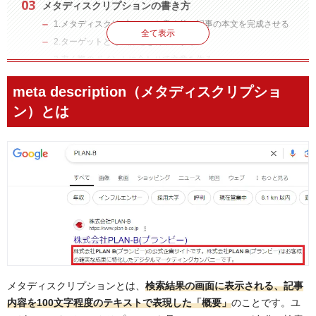
メタディスクリプションの書き方
1.メタディスクリプションを書く前に記事の本文を完成させる
全て表示
2.ターゲットとその課題を明確にする
3.書く際のポイントに合わせて文章を作る
4.文字数を100字前後に調整する
meta description（メタディスクリプショ
メタディスクリプションの良い例・悪い例
ン）とは
メタディスクリプションの文章例
メタディスクリプションの設定方法
メタディスクリプションの確認方法
WordPressで確認する
ツールで確認する
HTMLソースで確認する
よくある質問
設定したメタディスクリプションが表示されないのはなぜ？
適切な文字数は？
メタディスクリプションとは、
検索結果の画面に表示される、
記事
メタディスクリプションを設定しないとどうなるの？
内容を100文字程度のテキストで表現した「概要」
のこと
です。ユ