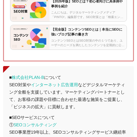
【2026年版】SEOとは？初心者向けに具体例や
事例を紹介
こんにちは。デジタルマーケティングメディア
「PINTO!」編集部です。SEO対策とは「検索エンジ
ン最適化」のことで、Webページに対する検索エンジ
ンからの評価を上げ、検索結果の上位に表示させるた
【完全版】コンテンツSEOとは｜本当にSEOに
めの施策です。この記事では…
強いブログ記事の書き方
コンテンツSEOとはSEO対策の中の１つであり、ユ
ーザーのニーズを満たしたコンテンツを定期的に公開
して検索結果の上位表示を目指すマーケティング手法
です。成果を出すためには、ただコンテンツを作れば
いいというわけではなく、成…
■
株式会社PLAN-B
について
SEO対策や
インターネット広告運用
などデジタルマーケティ
ング全般を支援しています。マーケティングパートナーとし
て、お客様の課題や目標に合わせた最適な施策をご提案し、
「ビジネスの拡大」に貢献します。
■SEOサービスについて
①
SEOコンサルティング
SEO事業歴19年以上、SEOコンサルティングサービス継続率