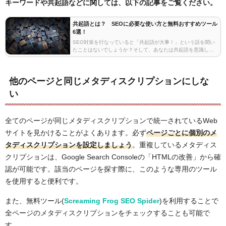
キーワードや共起語などに関しては、以下の記事をご覧ください。
共起語とは？ SEOに必要な使い方と無料おすすめツール
6選！
SEO対策を行なっていると「共起語が大事！」という話を聞い
たことはないでしょうか？そして、あなたは共起語を意識して
コンテンツを書けていますか？実際に弊社施策でも共起語を意
識してコンテンツに注力した結果、狙ったワードで上位…
他のページと同じメタディスクリプションにしな
い
全てのページが同じメタディスクリプションで統一されているWeb
サイトを見かけることがよくあります。必ず
ページごとに
個別のメ
タディスクリプションを設定しましょう
。重複しているメタディス
クリプションは、Google Search Consoleの「HTMLの改善」から確
認が可能です。該当のページを探す際に、このような専用のツール
を使用すると便利です。
また、無料ツール(
Screaming Frog SEO Spider
)を利用することで
全ページのメタディスクリプションをチェックすることも可能で
す。