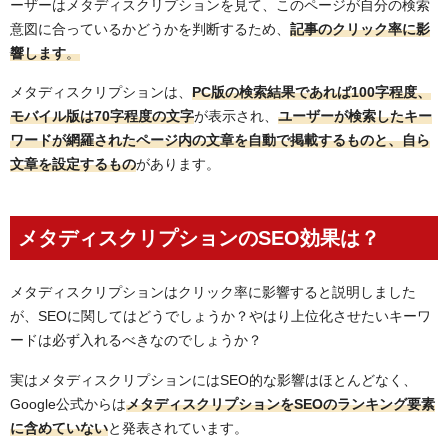
まとめ：ユーザーにとって「分かりやすい！」を心がけ
ーザーはメタディスクリプションを見て、このページが自分の検索
ると良い
意図に合っているかどうかを判断するため、
記事のクリック率に影
響します
。
メタディスクリプションは、
PC版の検索結果であれば100字程度、
モバイル版は70字程度の文字
が表示され、
ユーザーが検索したキー
ワードが網羅されたページ内の文章を自動で掲載するものと、自ら
文章を設定するもの
があります。
メタディスクリプションのSEO効果は？
メタディスクリプションはクリック率に影響すると説明しました
が、SEOに関してはどうでしょうか？やはり上位化させたいキーワ
ードは必ず入れるべきなのでしょうか？
実はメタディスクリプションにはSEO的な影響はほとんどなく、
Google公式からは
メタディスクリプションをSEOのランキング要素
に含めていない
と発表されています。