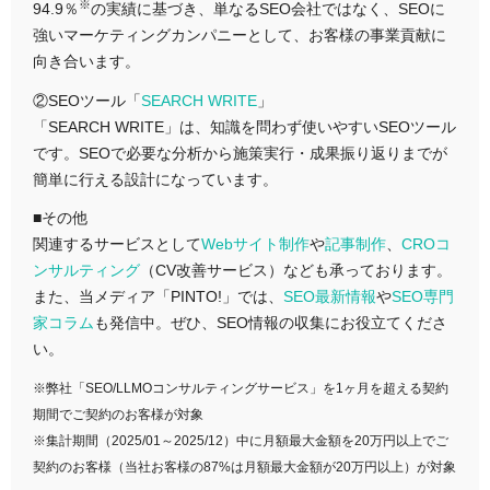
※
94.9％
の実績に基づき、単なるSEO会社ではなく、SEOに
強いマーケティングカンパニーとして、お客様の事業貢献に
向き合います。
②SEOツール「
SEARCH WRITE
」
「SEARCH WRITE」は、知識を問わず使いやすいSEOツール
です。SEOで必要な分析から施策実行・成果振り返りまでが
簡単に行える設計になっています。
■その他
関連するサービスとして
Webサイト制作
や
記事制作
、
CROコ
ンサルティング
（CV改善サービス）なども承っております。
また、当メディア「PINTO!」では、
SEO最新情報
や
SEO専門
家コラム
も発信中。ぜひ、SEO情報の収集にお役立てくださ
い。
※弊社「SEO/LLMOコンサルティングサービス」を1ヶ月を超える契約
期間でご契約のお客様が対象
※集計期間（2025/01～2025/12）中に月額最大金額を20万円以上でご
契約のお客様（当社お客様の87%は月額最大金額が20万円以上）が対象