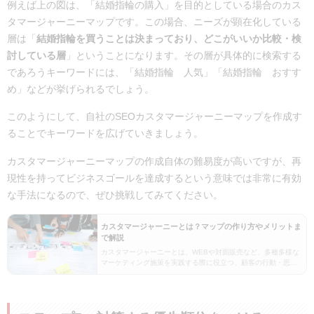
例えば上の図は、「結婚指輪の購入」を目的としている場合のカス
タマージャーニーマップです。この場合、ニーズが顕在化している
層は「
結婚指輪を買うことは決まっており、どこがいいか比較・検
討している層
」ということになります。その層が具体的に検索する
であろうキーワードには、「結婚指輪 人気」「結婚指輪 おすす
め」などが挙げられるでしょう。
このようにして、自社のSEOカスタマージャーニーマップを作成す
ることでキーワードを広げていきましょう。
カスタマージャーニーマップの作成自体の難易度が高いですが、再
現性を持ってビジネスゴールを達成するという意味では非常に有効
な手法になるので、ぜひ挑戦してみてください。
カスタマージャーニーとは？マップの作り方やメリットま
で解説
カスタマージャーニーとは、WEBや対面販売など、多種多様な
マーケティング施策を実践する際に役立つ、顧客の行動・思
考・感情を把握するプロセスであり重要な考え方です。カスタ
マージャーニーを可視化したカスタマージャーニーマップ…