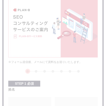
キーワード選定に便利なツール
関連キーワード取得ツール
検索ボリューム調査ツール
トレンド調査ツール
競合サイトを分析できるツール
キーワードの種類・分類方法について
検索ボリュームによる分類（ビッグキーワード、ミドルキーワ
ード、ロングテールキーワード）
検索意図で分類するケース（KNOWクエリ、GOクエリ、DOク
エリ、BUYクエリ）
キーワード選定時の注意点
※フォーム送信後、メールにて資料をお送りいたします。
ユーザーの使う言葉を基準に考える
カニバリゼーションに気を付ける
リソースも加味してキーワードを選定する
STEP
1
必須
記事コンテンツはどうやって作成するの？
姓名
よくある疑問
大文字や小文字などの違いは関係ありますか？