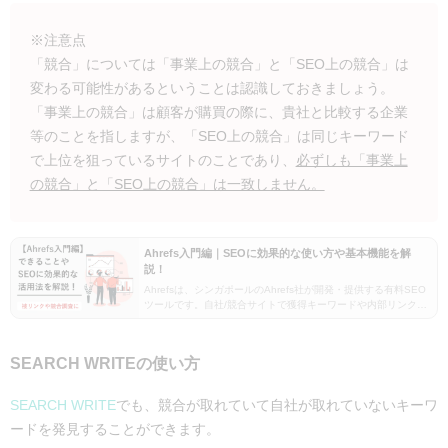
※注意点
「競合」については「事業上の競合」と「SEO上の競合」は
変わる可能性があるということは認識しておきましょう。
「事業上の競合」は顧客が購買の際に、貴社と比較する企業
等のことを指しますが、「SEO上の競合」は同じキーワード
で上位を狙っているサイトのことであり、
必ずしも「事業上
の競合」と「SEO上の競合」は一致しません。
Ahrefs入門編｜SEOに効果的な使い方や基本機能を解
説！
Ahrefsは、シンガポールのAhrefs社が開発・提供する有料SEO
ツールです。自社/競合サイトで獲得キーワードや内部リンクな
どのSEO対策において重要な項目を幅広く調査でき、世界で60
万人超の人に利用されています。こ…
SEARCH WRITEの使い方
SEARCH WRITE
でも、競合が取れていて自社が取れていないキーワ
ードを発見することができます。