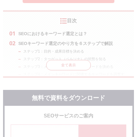
目次
SEOにおけるキーワード選定とは？
SEOキーワード選定のやり方を６ステップで解説
ステップ1：目的・成果目標を決める
ステップ2：ターゲット（ペルソナ）の状態を知る
全て表示
ステップ3：メイントピックとなるキーワードを決める
ステップ4：メインキーワードに関連するキーワードを調査す
る
ステップ5：対策する優先順位をつける
ステップ6：どのページで対策するかを決める
無料で資料をダウンロード
SEOにおけるキーワード選定の考え方
「勝てるキーワードを探す」ことが重要
SEOサービスのご案内
1つのニーズには1つのコンテンツを作る
「トピッククラスターモデル」の考え方を基に選定する