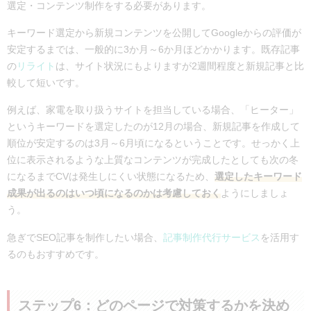
選定・コンテンツ制作をする必要があります。
キーワード選定から新規コンテンツを公開してGoogleからの評価が
安定するまでは、一般的に3か月～6か月ほどかかります。既存記事
の
リライト
は、サイト状況にもよりますが2週間程度と新規記事と比
較して短いです。
例えば、家電を取り扱うサイトを担当している場合、「ヒーター」
というキーワードを選定したのが12月の場合、新規記事を作成して
順位が安定するのは3月～6月頃になるということです。せっかく上
位に表示されるような上質なコンテンツが完成したとしても次の冬
になるまでCVは発生しにくい状態になるため、
選定したキーワード
成果が出るのはいつ頃になるのかは考慮しておく
ようにしましょ
う。
急ぎでSEO記事を制作したい場合、
記事制作代行サービス
を活用す
るのもおすすめです。
ステップ6：どのページで対策するかを決め