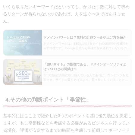
いくら取りたいキーワードだといっても、かけた工数に対して求め
るリターンが得られないのであれば、力を注ぐべきではありませ
ん。
ドメインパワーとは？無料の計測ツールや上げ方を紹介
ドメインパワーとは、SEOにおけるサイトの信頼性や権威性を
示す指標です。 Google公式から明確に発表されていないもの
の、SEO業界では検索結果で上位表示されやすいかどうかに関
わる重要な指標であるとされています。 本記…
「強いサイト」の指標である、ドメインオーソリティと
は？SEOとの関係は？
SEO対策に真剣に取り組んでいる人であれば、コンテンツを充
実させ、サイトの質をあげるよう、日々努力していることと思
います。しかし「サイトの質を高めているのに、検索順位が低
く、競合サイトに勝てていない」という悩みを抱えてい…
4.その他の判断ポイント「季節性」
基本的にはここまで紹介した3つのポイントを基に優先順位を決定し
ますが、もし季節性などを考慮する必要があるビジネスを行ってい
る場合、評価が安定するまでの時間を考慮して前倒しでキーワード