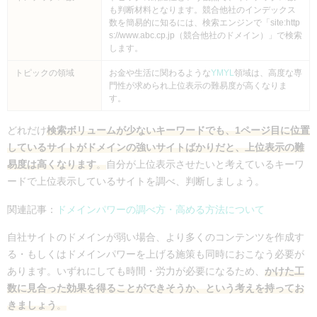
も判断材料となります。競合他社のインデックス
数を簡易的に知るには、検索エンジンで「site:http
s://www.abc.cp.jp（競合他社のドメイン）」で検索
します。
トピックの領域
お金や生活に関わるような
YMYL
領域は、高度な専
門性が求められ上位表示の難易度が高くなりま
す。
どれだけ
検索ボリュームが少ないキーワードでも、1ページ目に位置
しているサイトがドメインの強いサイトばかりだと、上位表示の難
易度は高くなります
。
自分が上位表示させたいと考えているキーワ
ードで上位表示しているサイトを調べ、判断しましょう。
関連記事：
ドメインパワーの調べ方・高める方法について
自社サイトのドメインが弱い場合、より多くのコンテンツを作成す
る・もしくはドメインパワーを上げる施策も同時におこなう必要が
あります。いずれにしても時間・労力が必要になるため、
かけた工
数に見合った効果を得ることができそうか、という考えを持ってお
きましょう
。