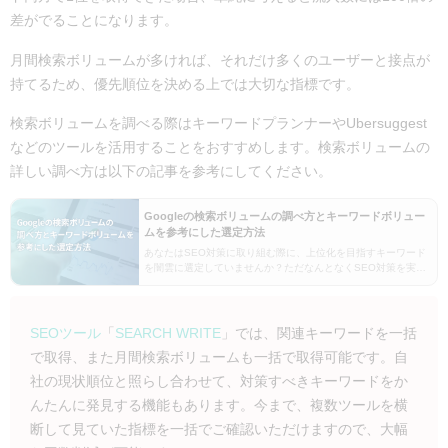
差がでることになります。
月間検索ボリュームが多ければ、それだけ多くのユーザーと接点が
持てるため、優先順位を決める上では大切な指標です。
検索ボリュームを調べる際はキーワードプランナーやUbersuggest
などのツールを活用することをおすすめします。検索ボリュームの
詳しい調べ方は以下の記事を参考にしてください。
Googleの検索ボリュームの調べ方とキーワードボリュー
ムを参考にした選定方法
あなたはSEO対策に取り組む際に、上位化を目指すキーワード
を闇雲に選定していませんか？ただなんとなくSEO対策を実施
してしまう前に、対象キーワードを上位表示させる難易度を把
握する必要があります。難易度を算出するにはいくつ…
SEOツール
「
SEARCH WRITE
」では、関連キーワードを一括
で取得、また月間検索ボリュームも一括で取得可能です。自
社の現状順位と照らし合わせて、対策すべきキーワードをか
んたんに発見する機能もあります。今まで、複数ツールを横
断して見ていた指標を一括でご確認いただけますので、大幅