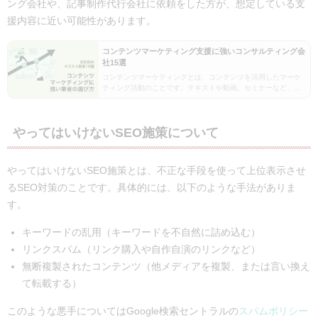
ング会社や、記事制作代行会社に依頼をした方が、想定している支
援内容に近い可能性があります。
コンテンツマーケティング支援に強いコンサルティング会
社15選
コンテンツマーケティングとは、コンテンツを活用したマーケ
ティング活動のことです。テキストや動画、セミナーなど、広
告以外のコンテンツを活用して、オンライン上でコミュニケー
ションとることで、自社の顧客になってもらうことを目指…
やってはいけないSEO施策について
やってはいけないSEO施策とは、不正な手段を使って上位表示させ
るSEO対策のことです。具体的には、以下のような手法がありま
す。
キーワードの乱用（キーワードを不自然に詰め込む）
リンクスパム（リンク購入や自作自演のリンクなど）
無断複製されたコンテンツ（他メディアを複製、または言い換え
て転載する）
このような悪手についてはGoogle検索セントラルの
スパムポリシー