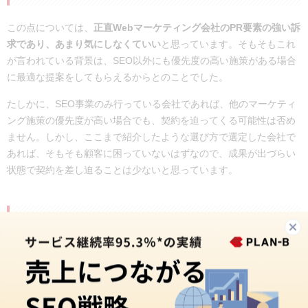
この点については、
正直Webマーケティング会社のPR要素の強い訴
求であり、あまり気にしなくていい
と思っています。そもそもこれ
が言われている背景は、SEO以外にも優先度の高い施策がある場合
に最適な提案をしてもらえるからとのことでした。
たしかに、SEO事業のみ行っている会社であれば、他のマーケティ
ング施策の優先度が高い場合でも、契約を迫ってくる可能性は否め
ません。しかし、ここまで紹介したような選び方で選定した会社で
あれば、そもそも顧客に困っていないはずなので、成果が出づらい
状態で契約を差し迫ることは少ないと思っています。
「支援内容が自社のニーズに合っている」
これはいわずもがな、ニーズに合っている会社を選ぶべきです。当
たり前すぎるので、わざわざ取り上げる必要もないかと思います。
念のため説明すると、SEO会社と一言にいっても、支援できる領