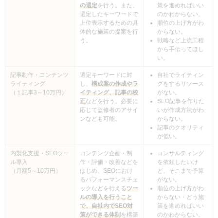
の選定
を行う。また、
策を進めればいい
選定したキーワードで
のかわからない。
上位表示するための具
順位の上げ方がわ
体的な施策の提案を行
からない。
う。
戦略など上流工程
から手伝ってほし
い。
記事制作・コンテンツ
選定キーワードに対
自社でライティン
ライティング
し、
構成案の作成やラ
グをするリソース
（１記事3～10万円）
イティング、記事の校
がない。
正
などを行う。必要に
SEO記事を作りた
応じて監修者のアサイ
いが作成方法がわ
ンなども可能。
からない。
記事のクオリティ
が低い。
内製化支援・SEOツー
コンテンツ企画・制
コンサルティング
ル導入
作・評価・改善などを
を依頼したいけ
（月額5～10万円）
はじめ、SEOにおけ
ど、そこまで予算
るパフォーマンスチェ
がない。
ックなどを行える
ツー
順位の上げ方がわ
ルの導入を行うこと
からない・どう施
で、自社内でSEO対
策を進めればいい
策ができる体制
を構築
のかわからない。