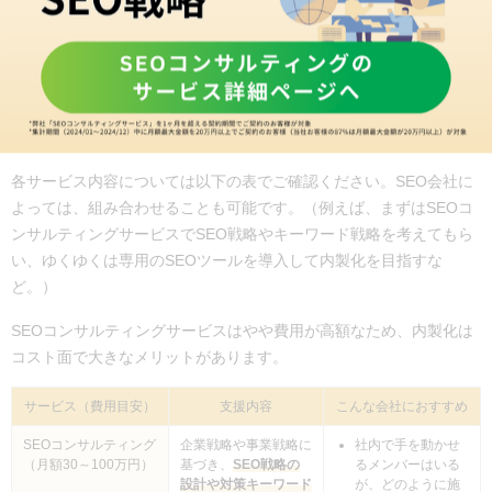
域・提供しているサービスは多岐にわたるため、自社の状況にあっ
たサービスを提供している会社（または自社の状況あわせてカスタ
マイズできる会社）を選んでください。
サービス内容を大別すると、SEOコンサルティング・SEO記事制
作・内製化支援（SEOツール導入）に分けることができます。
各サービス内容については以下の表でご確認ください。SEO会社に
よっては、組み合わせることも可能です。（例えば、まずはSEOコ
ンサルティングサービスでSEO戦略やキーワード戦略を考えてもら
い、ゆくゆくは専用のSEOツールを導入して内製化を目指すな
ど。）
SEOコンサルティングサービスはやや費用が高額なため、内製化は
コスト面で大きなメリットがあります。
サービス（費用目安）
支援内容
こんな会社におすすめ
SEOコンサルティング
企業戦略や事業戦略に
社内で手を動かせ
（月額30～100万円）
基づき、
SEO戦略の
るメンバーはいる
設計や対策キーワード
が、どのように施