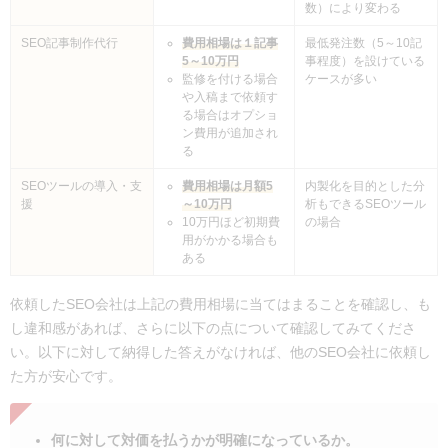
数）により変わる
SEO記事制作代行
費用相場は１記事
最低発注数（5～10記
5～10万円
事程度）を設けている
監修を付ける場合
ケースが多い
や入稿まで依頼す
る場合はオプショ
ン費用が追加され
る
SEOツールの導入・支
費用相場は月額5
内製化を目的とした分
援
～10万円
析もできるSEOツール
10万円ほど初期費
の場合
用がかかる場合も
ある
依頼したSEO会社は上記の費用相場に当てはまることを確認し、も
し違和感があれば、さらに以下の点について確認してみてくださ
い。以下に対して納得した答えがなければ、他のSEO会社に依頼し
た方が安心です。
何に対して対価を払うかが明確になっているか。