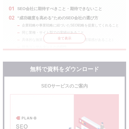
SEO会社に期待すべきこと・期待できないこと
“成功確度を高める”ためのSEO会社の選び方
企業戦略や事業戦略に紐づいたSEO戦略を提案してくれること
同じ業種・サイト型での実績があること
全て表示
具体的な施策まで提案してくれること（現場感があること）
担当コンサルタントとの相性
巷で言われている「SEO会社の選び方」は本当に重要
か？
無料で資料をダウンロード
「Webマーケティング全般を支援できるSEO会社を選ぶ」
「支援内容が自社のニーズに合っている」
「複数社に話を聞く・相見積もりをとる」
SEOサービスのご案内
SEO会社選びの失敗談～もっとここを見ればよかった～
依頼してはいけないSEO会社って？
自社のSEO対策で成果がでていない会社
執拗に勧誘してくる会社
SEO会社に依頼するときの注意点