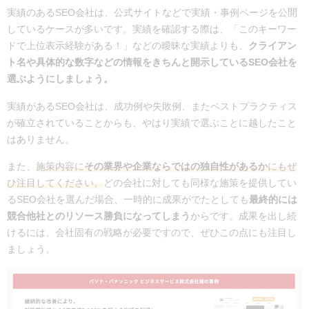
実績のあるSEO会社は、公式サイトなどで実績・事例ページを公開
しているケースが多いです。実績を確認する際は、「このキーワー
ドで上位表示経験がある！」などの曖昧な実績よりも、
クライアン
ト名や具体的な数字などの情報をきちんと開示しているSEO会社を
選ぶようにしましょう。
実績があるSEO会社は、成功例や失敗例、またベストプラクティス
が確立されていることからも、やはり実績で選ぶことに越したこと
はありません。
また、
施策内容に
その業界や企業ならではの独自性があるか
にもぜ
ひ注目してください。
どの会社に対しても同様な施策を提供してい
るSEO会社を選んだ場合、一時的に成果がでたとしても
最終的には
競合他社とのリソース勝負になってしまう
からです。成果を出し続
けるには、会社固有の戦略が必要ですので、ぜひこの点にも注目し
ましょう。