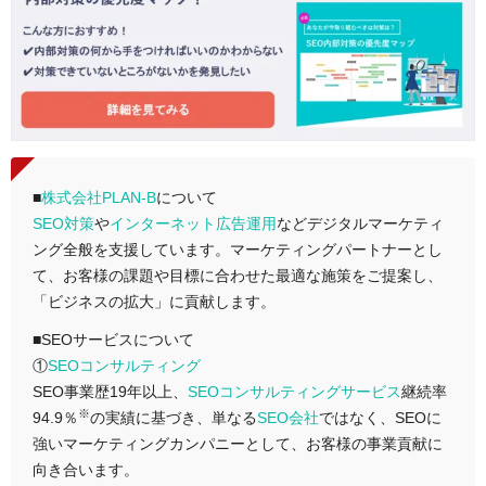
■
株式会社PLAN-B
について
SEO対策
や
インターネット広告運用
などデジタルマーケティ
ング全般を支援しています。マーケティングパートナーとし
て、お客様の課題や目標に合わせた最適な施策をご提案し、
「ビジネスの拡大」に貢献します。
■SEOサービスについて
①
SEOコンサルティング
SEO事業歴19年以上、
SEOコンサルティングサービス
継続率
※
94.9％
の実績に基づき、単なる
SEO会社
ではなく、SEOに
強いマーケティングカンパニーとして、お客様の事業貢献に
向き合います。