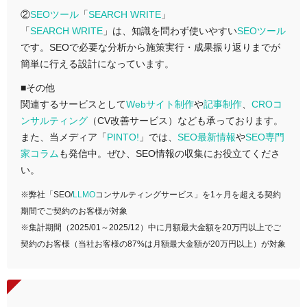
②
SEOツール
「
SEARCH WRITE
」
「
SEARCH WRITE
」は、知識を問わず使いやすい
SEOツール
です。SEOで必要な分析から施策実行・成果振り返りまでが
簡単に行える設計になっています。
■その他
関連するサービスとして
Webサイト制作
や
記事制作
、
CROコ
ンサルティング
（CV改善サービス）なども承っております。
また、当メディア「
PINTO!
」では、
SEO最新情報
や
SEO専門
家コラム
も発信中。ぜひ、SEO情報の収集にお役立てくださ
い。
※弊社「SEO/
LLMO
コンサルティングサービス」を1ヶ月を超える契約
期間でご契約のお客様が対象
※集計期間（2025/01～2025/12）中に月額最大金額を20万円以上でご
契約のお客様（当社お客様の87%は月額最大金額が20万円以上）が対象