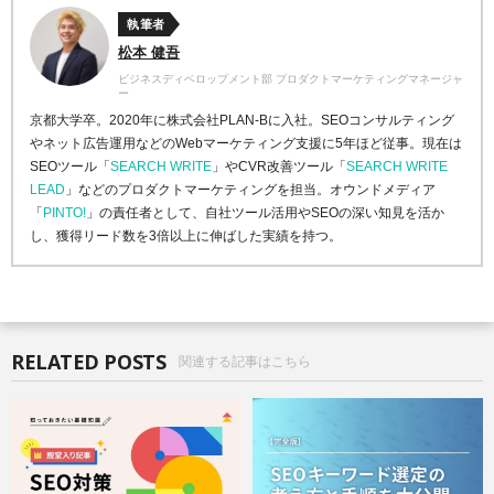
執筆者
松本 健吾
ビジネスディベロップメント部 プロダクトマーケティングマネージャ
ー
京都大学卒。2020年に株式会社PLAN-Bに入社。SEOコンサルティング
やネット広告運用などのWebマーケティング支援に5年ほど従事。現在は
SEOツール「
SEARCH WRITE
」やCVR改善ツール「
SEARCH WRITE
LEAD
」などのプロダクトマーケティングを担当。オウンドメディア
「
PINTO!
」の責任者として、自社ツール活用やSEOの深い知見を活か
し、獲得リード数を3倍以上に伸ばした実績を持つ。
RELATED POSTS
関連する記事はこちら