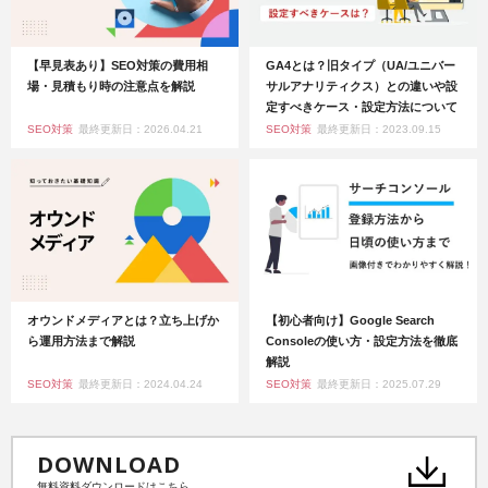
【早見表あり】SEO対策の費用相
GA4とは？旧タイプ（UA/ユニバー
場・見積もり時の注意点を解説
サルアナリティクス）との違いや設
定すべきケース・設定方法について
SEO対策
最終更新日：2026.04.21
SEO対策
最終更新日：2023.09.15
オウンドメディアとは？立ち上げか
【初心者向け】Google Search
ら運用方法まで解説
Consoleの使い方・設定方法を徹底
解説
SEO対策
最終更新日：2024.04.24
SEO対策
最終更新日：2025.07.29
DOWNLOAD
無料資料ダウンロードはこちら