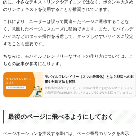
的に、小さなテキストリンクやアイコンではなく、ボタンや大きめ
のリンクテキストを使用することが推奨されています。
これにより、ユーザーは誤って間違ったページに遷移することな
く、意図したページにスムーズに移動できます。また、モバイルデ
バイスなどのタッチ操作を考慮して、タップしやすいサイズに設定
することも重要です。
ちなみに、モバイルフレンドリーなサイトの作り方については、こ
ちらの記事が参考になります。
モバイルフレンドリー（スマホ最適化）とは？SEOへの影
響や対応方法を解説
総務省の発表によると、2020年の世帯におけるスマートフォン
の保有割合は86.8％で、パソコンの70.1%を上回っています。
この記事では、今やWebサイト運営の定石ともいえるモバイル
フレンドリーについて、基礎知識から具体…
最後のページに飛べるようにしておく
ページネーションを実装する際には、ページ番号のリンクを表示