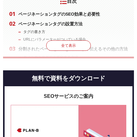
目次
ページネーションタグのSEO効果と必要性
ページネーションタグの設置方法
タグの書き方
URLにパラメーターがついている場合
全て表示
分割されたページをGoogleに正しく伝えるその他の方法
カノニカルタグで正規化する方法
『何もしない』という方法
優れたページネーションを設定する6つの工夫
無料で資料をダウンロード
適切な長さでページを分割する
現在のページ数がわかる状態にする
SEOサービスのご案内
表示するページ数を制限する
クリックできる部分を大きめに設定する
最後のページに飛べるようにしておく
コンテンツの下に表示する
まとめ