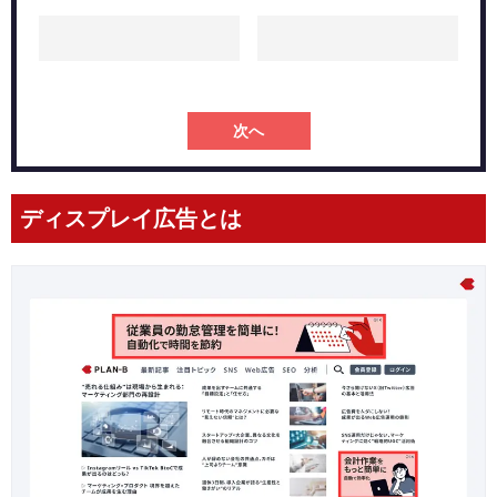
顧客獲得単価（CPA）
コンバージョン率（CVR）
広告費用対効果（ROAS）
ディスプレイ広告で成果を出すためのポイント
次へ
目的とターゲットを明確にする
配信面を絞る
クリエイティブに工夫を加える
ディスプレイ広告とは
ディスプレイ広告の注意点
広告ポリシーを遵守する
よくある質問
バナー広告やSNS広告、純広告、DSPとの違いは？
費用の決まり方は？
どのような商材に向いている？
まとめ：認知拡大のためにディスプレイ広告を有効活用
しよう