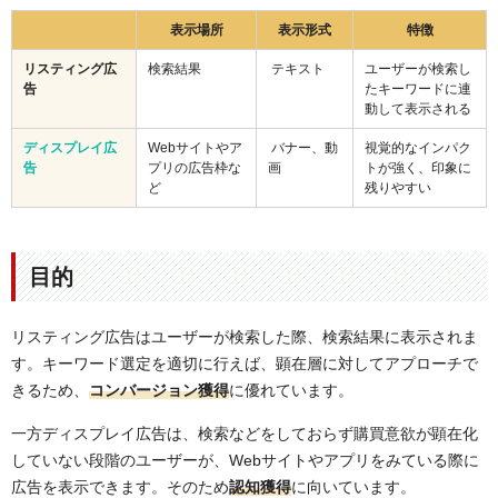
表示場所
表示形式
特徴
リスティング広
検索結果
テキスト
ユーザーが検索し
告
たキーワードに連
動して表示される
ディスプレイ広
Webサイトやア
バナー、動
視覚的なインパク
告
プリの広告枠な
画
トが強く、印象に
ど
残りやすい
目的
リスティング広告はユーザーが検索した際、検索結果に表示されま
す。キーワード選定を適切に行えば、顕在層に対してアプローチで
きるため、
コンバージョン獲得
に優れています。
一方ディスプレイ広告は、検索などをしておらず購買意欲が顕在化
していない段階のユーザーが、Webサイトやアプリをみている際に
広告を表示できます。そのため
認知獲得
に向いています。