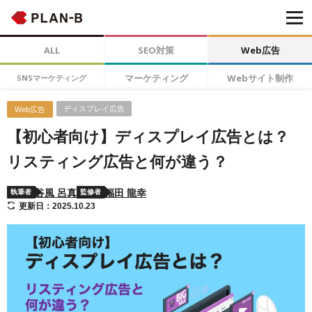
ALL
SEO対策
Web広告
マーケティング
Webサイト制作
SNSマーケティング
ディスプレイ広告
Web広告
【初心者向け】ディスプレイ広告とは？
リスティング広告と何が違う？
谷風 呂真
福田 龍幸
執筆者
監修者
更新日：2025.10.23