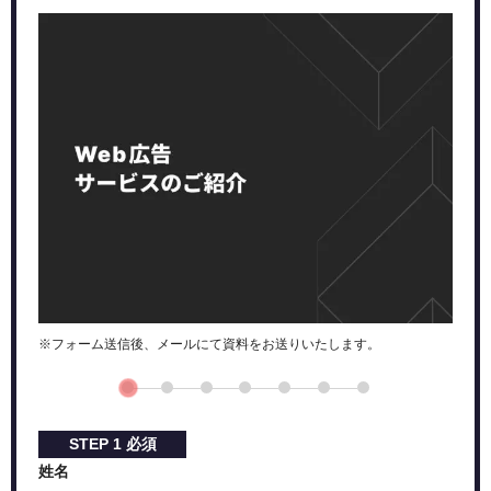
フォーマットの種類
ターゲティングの種類
Yahoo!
ディスプレイ広告のメリット
認知度の向上に効果的である
クリック単価が安い傾向がある
ディスプレイ広告のデメリット
獲得にはあまり向かない
広告疲れにつながる可能性が高い
ディスプレイ広告の費用目安
ディスプレイ広告を運用する際にみるべき指標
※フォーム送信後、メールにて資料をお送りいたします。
インプレッション数
インプレッション単価（CPM）
クリック数
クリック率（CTR）
STEP
1
必須
クリック単価（CPC）
姓名
コンバージョン数