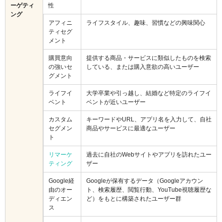
ーゲティ
性
ング
アフィニ
ライフスタイル、趣味、習慣などの興味関心
ティセグ
メント
購買意向
提供する商品・サービスに類似したものを検索
の強いセ
している、または購入意欲の高いユーザー
グメント
ライフイ
大学卒業や引っ越し、結婚など特定のライフイ
ベント
ベントが近いユーザー
カスタム
キーワードやURL、アプリ名を入力して、自社
セグメン
商品やサービスに最適なユーザー
ト
リマーケ
過去に自社のWebサイトやアプリを訪れたユー
ティング
ザー
Google経
Googleが保有するデータ（Googleアカウン
由のオー
ト、検索履歴、閲覧行動、YouTube視聴履歴な
ディエン
ど）をもとに構築されたユーザー群
ス