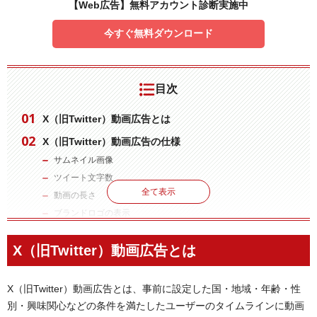
【Web広告】無料アカウント診断実施中
今すぐ無料ダウンロード
目次
X（旧Twitter）動画広告とは
X（旧Twitter）動画広告の仕様
サムネイル画像
ツイート文字数
全て表示
動画の長さ
ブランドロゴの表示
ファイル形式・ファイルサイズ
X（旧Twitter）動画広告とは
動画ビットレート・フレームレート
動画・オーディオコーデック
キャプション
X（旧Twitter）動画広告とは、事前に設定した国・地域・年齢・性
別・興味関心などの条件を満たしたユーザーのタイムラインに動画
X（旧Twitter）動画広告の種類