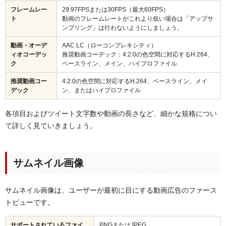
フレームレー
29.97FPSまたは30FPS（最大60FPS）
ト
動画のフレームレートがこれより低い場合は「アップサ
ンプリング」は行わないようにしましょう。
動画・オーデ
AAC LC（ローコンプレキシティ）
ィオコーデッ
推奨動画コーデック：4:2:0の色空間に対応するH.264、
ク
ベースライン、メイン、ハイプロファイル
推奨動画コー
4:2:0の色空間に対応するH.264、ベースライン、メイ
デック
ン、またはハイプロファイル
各項目およびツイート文字数や動画の長さなど、細かな規格につい
て詳しく見ていきましょう。
サムネイル画像
サムネイル画像は、ユーザーが最初に目にする動画広告のファース
トビューです。
サポートされているファイ
PNGまたはJPEG