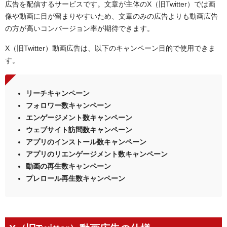
広告を配信するサービスです。文章が主体のX（旧Twitter）では画
独立した動画広告
像や動画に目が留まりやすいため、文章のみの広告よりも動画広告
ウェブサイトボタン付き動画広告
の方が高いコンバージョン率が期待できます。
アプリボタン付き動画広告
カンバセーションボタン付き動画広告
X（旧Twitter）動画広告は、以下のキャンペーン目的で使用できま
投票付き動画広告
す。
X（旧Twitter）動画広告の課金体系
リーチキャンペーン
リーチキャンペーン
フォロワー数キャンペーン
フォロワー数キャンペーン
エンゲージメント数キャンペーン
エンゲージメント数キャンペーン
ウェブサイト訪問数キャンペーン
ウェブサイト訪問数キャンペーン
アプリのインストール数キャンペーン
アプリのインストール数キャンペーン
動画の再生数キャンペーン
アプリのリエンゲージメント数キャンペーン
プレロール再生数キャンペーン
動画の再生数キャンペーン
X（旧Twitter）動画広告を成功させるコツ
プレロール再生数キャンペーン
最初の3秒でインパクトを与える
無音再生を想定した構成にする
動画は15秒に収める