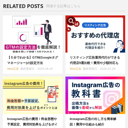
RELATED POSTS
関連する記事はこちら
【５分でわかる】GTM(Googleタグ
リスティング広告運用代行ができる
マネージャー)の設定方法
代理店9選比較！費用や少額対応も
Web広告
最終更新日：2025.08.26
Web広告
最終更新日：2026.02.26
Instagram広告の費用！料金形態や
Instagram広告の出し方を簡単解
予算設定、費用対効果を上げるポイ
説！費用や仕組みも紹介