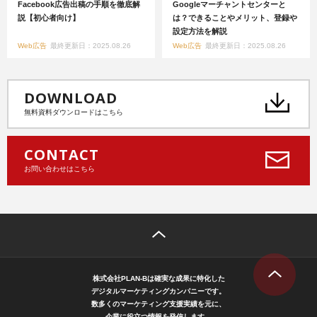
Facebook広告出稿の手順を徹底解
Googleマーチャントセンターと
説【初心者向け】
は？できることやメリット、登録や
設定方法を解説
Web広告
最終更新日：2025.08.26
Web広告
最終更新日：2025.08.26
DOWNLOAD
無料資料ダウンロードはこちら
CONTACT
お問い合わせはこちら
株式会社PLAN-Bは確実な成果に特化した
デジタルマーケティングカンパニーです。
数多くのマーケティング支援実績を元に、
企業に役立つ情報を発信します。