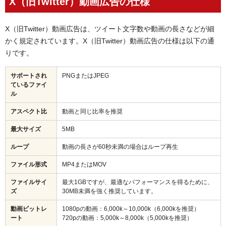
X（旧Twitter）動画広告の仕様
特定のターゲットに絞り込む
文章で興味をひく
まとめ
X（旧Twitter）動画広告は、ツイート文字数や動画の長さなどが細
かく規定されています。X（旧Twitter）動画広告の仕様は以下の通
りです。
サポートされ
PNGまたはJPEG
ているファイ
ル
アスペクト比
動画と同じ比率を推奨
最大サイズ
5MB
ループ
動画の長さが60秒未満の場合はループ再生
ファイル形式
MP4またはMOV
ファイルサイ
最大1GBですが、最適なパフォーマンスを得るために、
ズ
30MB未満を強く推奨しています。
動画ビットレ
1080pの動画：6,000k～10,000k（6,000kを推奨）
ート
720pの動画：5,000k～8,000k（5,000kを推奨）