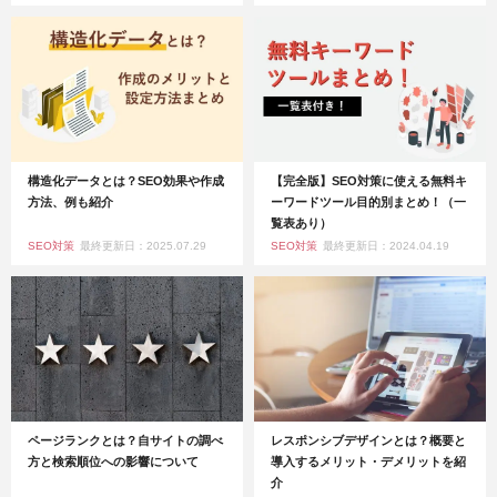
構造化データとは？SEO効果や作成
【完全版】SEO対策に使える無料キ
方法、例も紹介
ーワードツール目的別まとめ！（一
覧表あり）
SEO対策
最終更新日：2025.07.29
SEO対策
最終更新日：2024.04.19
ページランクとは？自サイトの調べ
レスポンシブデザインとは？概要と
方と検索順位への影響について
導入するメリット・デメリットを紹
介