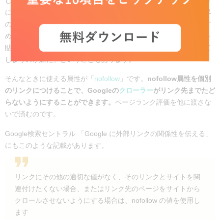
しかし、Webサイトを運営していると「自分が運営しているサイト
にはない情報があるからリンクは貼るけれど、ページランクの上昇
の手伝いはしたくない」という状況も出てきます。また、「おすす
めできないサイトとして、読者に警告記事を書きたいが、リンクを
貼ることでおすすめできないサイトにページランクの評価を分けて
しまうのが嫌だ」ということもあります。
そんなときに使える属性が「
nofollow
」です。
nofollow属性を個別
のリンクにつけることで、Googleの
クローラー
がリンク先までたど
らないようにすることができます。
ページランク評価を他に渡さな
いで済むのです。
Google検索セントラル 「Google に外部リンクの関係性を伝える」
にもこのような記載があります。
リンクにその他の適切な値がなく、そのリンクとサイトを関
連付けたくない場合、またはリンク先のページをサイトから
クロールさせないようにする場合は、nofollow の値を使用し
ます