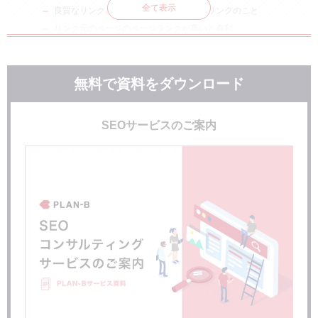
全て表示
良質なリンクとは高品質で関連性の高いリンクのこと
リンク元のページのページランクが高いと有利
スパムに該当するリンクはページランクに悪影響
ページランクの高め方
無料で資料をダウンロード
ページランクとnofollowの関係性について
運営サイトのページランクは有料ツールで測ることがで
SEOサービスのご案内
きる
ページランク＝外部リンク評価を計測してくれる有料ツ
ール3選
Ahrefs（エイチレフス）
Moz（モズ）
Majestic（マジェスティック）
CF（サイテーションフロー）とは
まとめ：ページランクはSNSなども利用しながら高めた
い