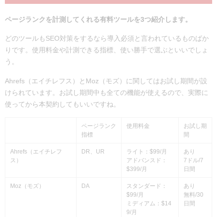
ページランクを計測してくれる有料ツールを3つ紹介します。
どのツールもSEO対策をするなら導入必須と言われているものばか
りです。使用料金や計測できる指標、使い勝手で選ぶといいでしょ
う。
Ahrefs（エイチレフス）とMoz（モズ）に関してはお試し期間が設
けられています。お試し期間中も全ての機能が使えるので、実際に
使ってから本契約してもいいですね。
ページランク
使用料金
お試し期
指標
間
Ahrefs（エイチレフ
DR、UR
ライト：$99/月
あり
ス）
アドバンスド：
7ドル/7
$399/月
日間
Moz（モズ）
DA
スタンダード：
あり
$99/月
無料/30
ミディアム：$14
日間
9/月