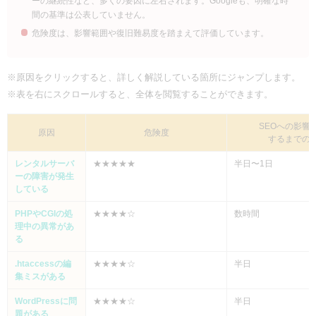
ーの継続性など、多くの要因に左右されます。Googleも、明確な時
間の基準は公表していません。
危険度は、影響範囲や復旧難易度を踏まえて評価しています。
※原因をクリックすると、詳しく解説している箇所にジャンプします。
※表を右にスクロールすると、全体を閲覧することができます。
SEOへの影響
原因
危険度
するまでの
レンタルサーバ
★★★★★
半日〜1日
ーの障害が発生
している
PHPやCGIの処
★★★★☆
数時間
理中の異常があ
る
.htaccessの編
★★★★☆
半日
集ミスがある
WordPressに問
★★★★☆
半日
題がある