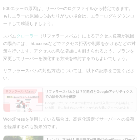
500エラーの原因は、サーバーのログファイルから特定できます。
もしエラーの原因に心あたりがない場合は、エラーログをダウンロ
ードして確認しましょう。
スパム
クローラー
（リファラースパム）によるアクセス負荷が原因
の場合には、.htaccessなどでアクセス拒否や制限をかけるなどの対
策を行います。アクセスの急な増加にも耐えられるよう、プランを
変更してサーバーを強化する方法を検討するのもよいでしょう。
リファラースパムの対処方法については、以下の記事をご覧くださ
い。
リファラースパムとは？問題点とGoogleアナリティクス
での除外方法を解説
Googleアナリティクスで自社サイトの流入元データを確認して
いる際、身に覚えのないサイトからの大量のアクセスがあると
「何かしら良くないアクセスでSEO上マイナスなのでは……」
と不安になりますよね。こういった不明なURL…
WordPressを使用している場合は、高速化設定でサーバーへの負荷
を軽減するのも効果的です。
【エンジニア向け】表示速度が激速のWordPress（ワード