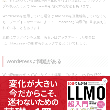
う
。もし誤っている箇所が突き止められない場合には、バックアッ
プを取ったうえで.htaccessを初期化する方法もあります。
WordPressを使用している場合は.htaccessを直接編集していなくて
も、プラグインやツールによって、.htaccessが自動的に書き換えら
れていることもあります。
直前にプラグインを追加、あるいはアップデートした場合に
は、.htaccessへの影響もチェックするとよいでしょう。
WordPressに問題がある
WordPressを使ってWebサイトを構築していると、たびたび500エ
ラーが発生することがあります。WordPressを使用していて500エ
ラーが発生した場合、以下の原因が考えられます。
WordPressを使用している場合の500エラーが発生する原因