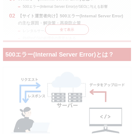
500エラー(Internal Server Error)がSEOに与える影響
【サイト運営者向け】500エラー(Internal Server Error)
の主な原因・解決策・再発防止策
全て表示
レンタルサーバーの障害が発生している
PHPやCGIの処理中の異常がある
.htaccessの編集ミスがある
500エラー(Internal Server Error)とは？
WordPressに問題がある
サーバーを引っ越した際に設定を変更し忘れている
一時的にアクセスが集中している
パーミッションの設定が間違っている
Googlebotのクロール頻度が過剰になっている
【サイト運営者向け】500エラー(Internal Server Error)
の予防策
ステージング環境を活用する
メンテナンス時に503エラーを利用する
カスタムエラーページを用意する
【サイト閲覧者向け】500エラー(Internal Server Error)