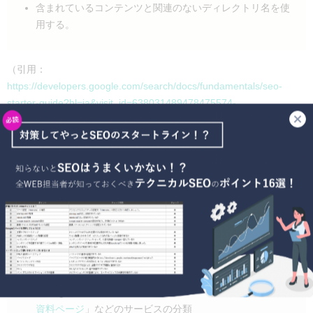
含まれているコンテンツと関連のないディレクトリ名を使
用する。
（引用：
https://developers.google.com/search/docs/fundamentals/seo-
starter-guide?hl=ja&visit_id=638031489478475574-
966427391&rd=1#create-a-simple-directory-structure
）
重要なのは
「読者がサイト上のどこにいるのか判断しやすいURLを
作成すること」
です。当メディア『
PINTO!
』はURLにカテゴリ名を
含めることで「分かりやすいURL」を実現しようとしています。
＜『PINTO!』のURL構造＞
https://www.plan-b.co.jp/blog/seo/57421/
「service.plan-b.co.jp」：ドメイン名
「blog」：ブログ以外の「
セミナーページ
」や「
お役立ち
資料ページ
」などのサービスの分類