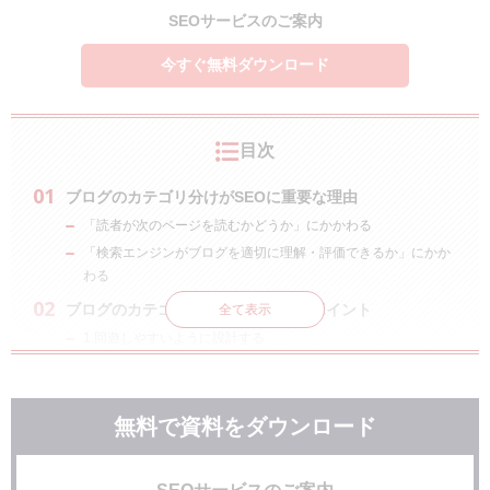
SEOサービスのご案内
今すぐ無料ダウンロード
目次
ブログのカテゴリ分けがSEOに重要な理由
「読者が次のページを読むかどうか」にかかわる
「検索エンジンがブログを適切に理解・評価できるか」にかか
わる
ブログのカテゴリ構造を決める際のポイント
全て表示
1.回遊しやすいように設計する
＜2＞後でURLの変更が出来るだけ発生しないようにする
ブログのカテゴリとタグの役割分けについて
無料で資料をダウンロード
まとめ