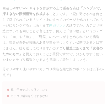
回遊しやすいWebサイトを作成する上で重要な点は
「シンプルで、
深すぎない階層構造を作成すること」
です。上記に避けるべき例と
して挙げられている「サイト上のすべてのページを他のすべてのペ
ージにリンクする」はあくまで
内部リンク
の話ですが、カテゴリ構
造についても同じことが言えます。例えば「食べ物」というカテゴ
リに「肉」や「魚」、「野菜」のページがまとめられている構造
は、読者が自分が興味のある記事を見つけやすい状態であるとは言
えません。繰り返しになりますが
カテゴリ構造はあくまで「読者の
ためのもの」と
捉えておくことが重要ですので、分かりやすく使い
やすいカテゴリ構造となるよう意識して設計しましょう。
分かりやすく使いやすいカテゴリ構造を組む際のポイントは以下の2
点です。
親・子カテゴリを使いこなす
カテゴリ構造を分けすぎない