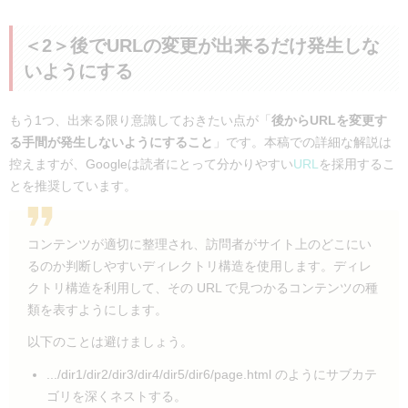
も、「どうすればいいのか分からない」「なぜディレ…
＜2＞後でURLの変更が出来るだけ発生しな
いようにする
もう1つ、出来る限り意識しておきたい点が「
後からURLを変更す
る手間が発生しないようにすること
」です。本稿での詳細な解説は
控えますが、Googleは読者にとって分かりやすい
URL
を採用するこ
とを推奨しています。
コンテンツが適切に整理され、訪問者がサイト上のどこにい
るのか判断しやすいディレクトリ構造を使用します。ディレ
クトリ構造を利用して、その URL で見つかるコンテンツの種
類を表すようにします。
以下のことは避けましょう。
.../dir1/dir2/dir3/dir4/dir5/dir6/page.html
のようにサブカテ
ゴリを深くネストする。