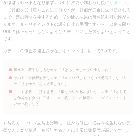
がほぼリセットとなります。
URLに変更が加わった後に
リダイレク
ト
で評価を受け渡すことは可能ですが、評価が完全に受け渡される
まで一定の時間を要するため、その間の成果は落ち込む可能性があ
ります。またリダイレクトの設定自体も手間ですから、出来る限り
URLの修正が発生しないようなカテゴリにした方がよいということ
です。
カテゴリの修正を発生させないポイントは、以下の3点です。
事業上、着手しそうなカテゴリはあらかじめ洗い出しておく
その上で最低限必要なカテゴリから作成していく（当分着手しないカ
テゴリを作っておく必要はない）
「広すぎる」「狭すぎる」「取り扱いがあいまいな」カテゴリとして
は作成せずタグに回す（「食べ物」や「柑橘類」、「ダイエットによ
い食べ物」など）
もちろん、ブログ立ち上げ時に「後から修正の必要が発生しない完
璧なカテゴリ構造」を設計することは非常に難易度が高いです（と