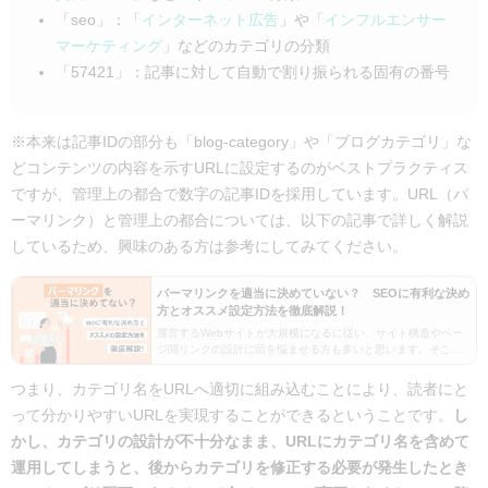
「seo」：「
インターネット広告
」や「
インフルエンサー
マーケティング
」などのカテゴリの分類
「57421」：記事に対して自動で割り振られる固有の番号
※本来は記事IDの部分も「blog-category」や「ブログカテゴリ」な
どコンテンツの内容を示すURLに設定するのがベストプラクティス
ですが、管理上の都合で数字の記事IDを採用しています。URL（パ
ーマリンク）と管理上の都合については、以下の記事で詳しく解説
しているため、興味のある方は参考にしてみてください。
パーマリンクを適当に決めていない？ SEOに有利な決め
方とオススメ設定方法を徹底解説！
運営するWebサイトが大規模になるに従い、サイト構造やペー
ジ間リンクの設計に頭を悩ませる方も多いと思います。そこで
本稿では、Webサイト設計やSEO対策において重要な要素であ
る「パーマリンク」についてご紹介します。 各ペ…
つまり、カテゴリ名をURLへ適切に組み込むことにより、読者にと
って分かりやすいURLを実現することができるということです。
し
かし、
カテゴリの設計が不十分なまま、URLにカテゴリ名を含めて
運用してしまうと、後からカテゴリを修正する必要が発生したとき