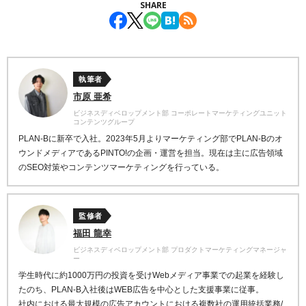
SHARE
執筆者
市原 亜希
ビジネスディベロップメント部 コーポレートマーケティングユニット
コンテンツグループ
PLAN-Bに新卒で入社。2023年5月よりマーケティング部でPLAN-Bのオ
ウンドメディアであるPINTO!の企画・運営を担当。現在は主に広告領域
のSEO対策やコンテンツマーケティングを行っている。
監修者
福田 龍幸
ビジネスディベロップメント部 プロダクトマーケティングマネージャ
ー
学生時代に約1000万円の投資を受けWebメディア事業での起業を経験し
たのち、PLAN-B入社後はWEB広告を中心とした支援事業に従事。
社内における最大規模の広告アカウントにおける複数社の運用統括業務/