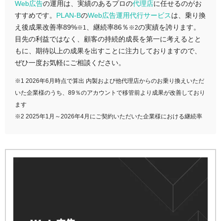
Web広告
の運用は、実績のあるプロの
代理店
に任せるのがお
すすめです。
PLAN-B
の
Web広告運用代行サービス
は、乗り換
え後成果改善率89%
、継続率86％
の実績を誇ります。
※1
※2
目先の利益ではなく、顧客の持続的成長を第一に考えるとと
もに、期待以上の成果を出すことに注力しておりますので、
ぜひ一度お気軽にご相談ください。
※1 2026年6月時点で算出 内製および他代理店からのお乗り換えいただ
いた企業様のうち、89％のアカウントで移管前より成果が改善しており
ます
※2 2025年1月～2026年4月にご契約いただいた企業様における継続率