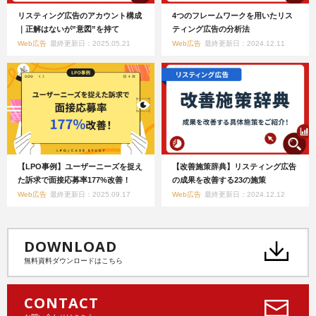
リスティング広告のアカウント構成
4つのフレームワークを用いたリス
｜正解はないが”意図”を持て
ティング広告の分析法
Web広告
最終更新日：2025.05.21
Web広告
最終更新日：2024.12.11
【LPO事例】ユーザーニーズを捉え
【改善施策辞典】リスティング広告
た訴求で面接応募率177%改善！
の成果を改善する23の施策
Web広告
最終更新日：2025.09.17
Web広告
最終更新日：2024.12.12
DOWNLOAD
無料資料ダウンロードはこちら
CONTACT