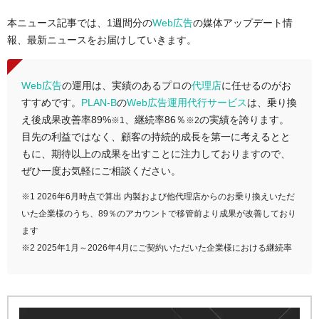
本ニュース記事では、1週間分の
Web広告
の媒体アップデート情
報、最新ニュースをお届けしていきます。
Web広告
の運用は、実績のあるプロの
代理店
に任せるのがお
すすめです。
PLAN-B
の
Web広告運用代行サービス
は、乗り換
え後成果改善率89%
、継続率86％
の実績を誇ります。
※1
※2
目先の利益ではなく、顧客の持続的成長を第一に考えるとと
もに、期待以上の成果を出すことに注力しておりますので、
ぜひ一度お気軽にご相談ください。
※1 2026年6月時点で算出 内製および他代理店からのお乗り換えいただ
いた企業様のうち、89％のアカウントで移管前より成果が改善しており
ます
※2 2025年1月～2026年4月にご契約いただいた企業様における継続率