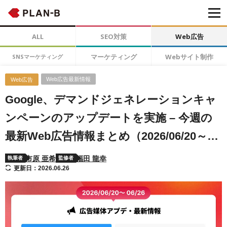
ALL
SEO対策
Web広告
マーケティング
Webサイト制作
SNSマーケティング
Web広告最新情報
Web広告
Google、デマンドジェネレーションキャ
ンペーンのアップデートを実施 – 今週の
最新Web広告情報まとめ（2026/06/20～
06/26）
市原 亜希
福田 龍幸
執筆者
監修者
更新日：2026.06.26