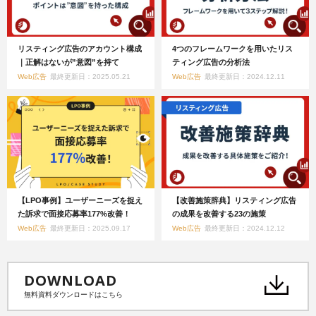
リスティング広告のアカウント構成
4つのフレームワークを用いたリス
｜正解はないが”意図”を持て
ティング広告の分析法
Web広告
最終更新日：2025.05.21
Web広告
最終更新日：2024.12.11
【LPO事例】ユーザーニーズを捉え
【改善施策辞典】リスティング広告
た訴求で面接応募率177%改善！
の成果を改善する23の施策
Web広告
最終更新日：2025.09.17
Web広告
最終更新日：2024.12.12
DOWNLOAD
無料資料ダウンロードはこちら