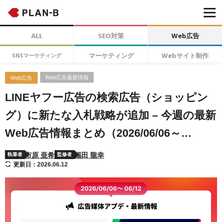
ALL
SEO対策
Web広告
マーケティング
Webサイト制作
SNSマーケティング
Web広告最新情報
Web広告
LINEヤフー広告の検索広告（ショッピン
グ）に新たな入札戦略が追加 – 今週の最新
Web広告情報まとめ（2026/06/06～
06/12）
市原 亜希
福田 龍幸
執筆者
監修者
更新日：2026.06.12