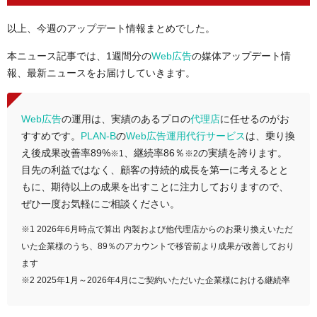
以上、今週のアップデート情報まとめでした。
本ニュース記事では、1週間分の
Web広告
の媒体アップデート情
報、最新ニュースをお届けしていきます。
Web広告
の運用は、実績のあるプロの
代理店
に任せるのがお
すすめです。
PLAN-B
の
Web広告運用代行サービス
は、乗り換
え後成果改善率89%
、継続率86％
の実績を誇ります。
※1
※2
目先の利益ではなく、顧客の持続的成長を第一に考えるとと
もに、期待以上の成果を出すことに注力しておりますので、
ぜひ一度お気軽にご相談ください。
※1 2026年6月時点で算出 内製および他代理店からのお乗り換えいただ
いた企業様のうち、89％のアカウントで移管前より成果が改善しており
ます
※2 2025年1月～2026年4月にご契約いただいた企業様における継続率