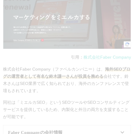
実績・事例
https://www.opt.ne.jp/case-study/
支援内容・
マーケティングコンサルティン
費用
グ支援：要問い合わせ
引用：
株式会社Faber Company
株式会社Faber Company（ファベルカンパニー）は、
海外SEOブロ
グの運営者として有名な鈴木謙一さんが役員を務める
会社です。鈴
木さんはSEO業界で広く知られており、海外のカンファレンスで登
壇もされています。
同社は「ミエルカSEO」というSEOツールやSEOコンサルティング
サービスを提供しているため、内製化と外注の両方を支援すること
が可能です。
Faber Companyの会社情報