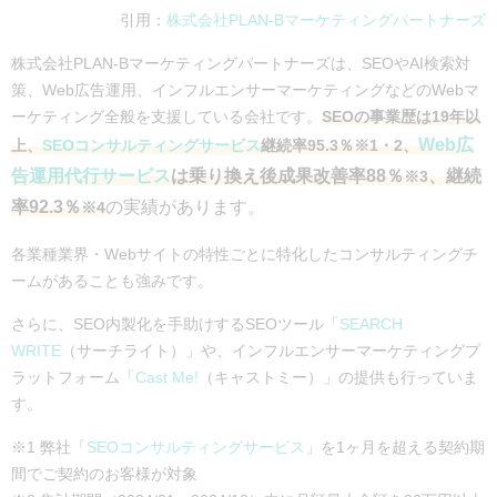
引用：
株式会社PLAN-Bマーケティングパートナーズ
株式会社PLAN-Bマーケティングパートナーズは、SEOやAI検索対
策、Web広告運用、インフルエンサーマーケティングなどのWebマ
ーケティング全般を支援している会社です。
SEOの事業歴は19年以
Web広
上、
SEOコンサルティングサービス
継続率95.3％
※1・2
、
告運用代行サービス
は乗り換え後成果改善率88％
、継続
※3
率92.3％
の実績があります。
※4
各業種業界・Webサイトの特性ごとに特化したコンサルティングチ
ームがあることも強みです。
さらに、SEO内製化を手助けするSEOツール「
SEARCH
WRITE
（サーチライト）」や、インフルエンサーマーケティングプ
ラットフォーム「
Cast Me!
（キャストミー）」の提供も行っていま
す。
※1 弊社「
SEOコンサルティングサービス
」を1ヶ月を超える契約期
間でご契約のお客様が対象