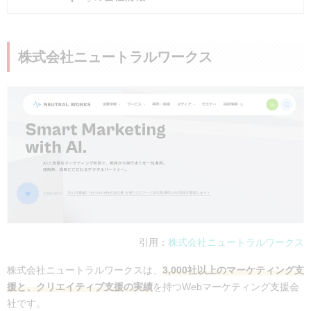
会社名
株式会社Faber Company
株式会社ニュートラルワークス
所在地
東京本社：東京都港区虎ノ門4-1-1
神谷町トラストタワー23F
事業内容
記載なし
電話番号
03-5545-5230
コーポレー
https://www.fabercompany.co.jp/
トサイト
実績・事例
https://www.fabercompany.co.jp/ca
ses/
引用：
株式会社ニュートラルワークス
支援内容・
ミエルカSEO：要問い合わせ
株式会社ニュートラルワークスは、
3,000社以上のマーケティング支
費用
SEOコンサルティング：要問い
援と、クリエイティブ支援の実績
を持つWebマーケティング支援会
合わせ
社です。