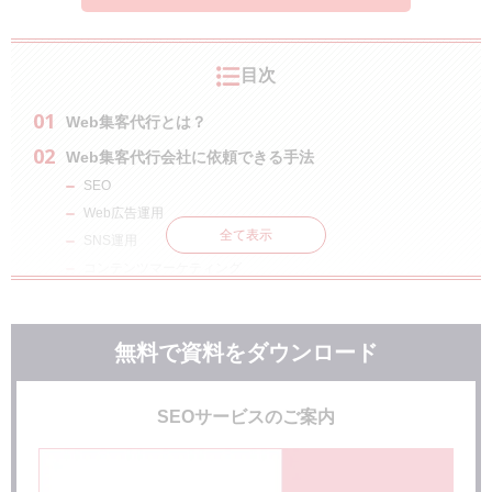
目次
Web集客代行とは？
Web集客代行会社に依頼できる手法
SEO
Web広告運用
全て表示
SNS運用
コンテンツマーケティング
Web集客代行のメリット
専門的なノウハウを活用できる
無料で資料をダウンロード
注力すべき業務に集中できる
Web集客代行のデメリット
SEOサービスのご案内
費用が発生する
社内にノウハウが蓄積しにくい
全てを委ねられるわけではない