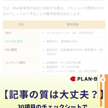
では、Web集客代行会社に依頼する際は、どれくらいの費用がかか
るのでしょうか？手法ごとの費用相場を紹介します。
手法
費用相場
SEO
コンサルティング：30～100万円/月
Web広告運用
運用代行：運用額の20％
SNS運用
運用代行：初期費用10万円＋運用費15～50
万円/月
コンテンツ制作
記事制作：3～10万円/記事
動画制作：10～50万円/本
ホワイトペーパー制作：15～50万円/本
Web集客にかけられる予算が限られている場合は？
もしWeb集客にかけられる予算が限られている場合は、
自社
内での運用
も検討するとよいでしょう。ツールを活用すれ