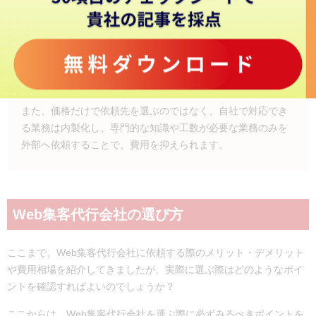
ば、効率よくコストを抑えながら施策を進めることが可能で
す。
例えば弊社PLAN-Bでは、ツールを活用した施策代行であれば
30万円～/月、コンサルティングであれば50万円～/月のよう
に、支援範囲に応じて費用が異なります。
また、価格だけで依頼先を選ぶのではなく、自社で対応でき
る業務は内製化し、専門的な知識や工数が必要な業務のみを
外部へ依頼することで、費用を抑えられます。
Web集客代行会社の選び方
ここまで、Web集客代行会社に依頼する際のメリット・デメリット
や費用相場を紹介してきましたが、実際に選ぶ際はどのようなポイ
ントを確認すればよいのでしょうか？
ここからは、Web集客代行会社を選ぶ際に必ずみるべきポイントを