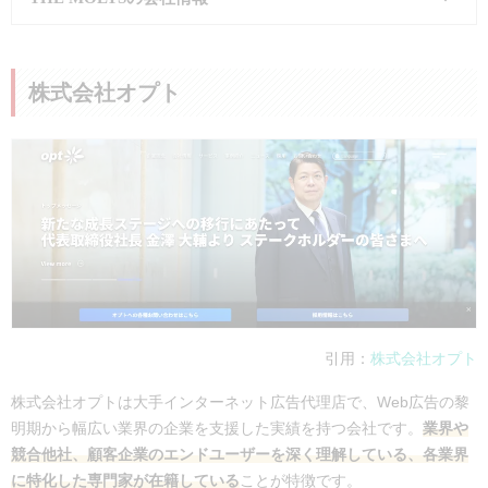
グプラットフォーム「
Cast M
e!
」：3万8,000円～/月
会社名
株式会社THE MOLTS
株式会社オプト
所在地
東京都目黒区平町2-13-5
事業内容
デジタルマーケティング支援事業
電話番号
記載なし
コーポレー
https://moltsinc.co.jp/
トサイト
実績・事例
要問い合わせ
引用：
株式会社オプト
支援内容・
総合マーケティング伴走：50万
費用
円～/月
株式会社オプトは大手インターネット広告代理店で、Web広告の黎
Web広告：15万円～/月
明期から幅広い業界の企業を支援した実績を持つ会社です。
業界や
コンテンツSEO：50万円～/月
競合他社、顧客企業のエンドユーザーを深く理解している、各業界
に特化した専門家が在籍している
ことが特徴です。