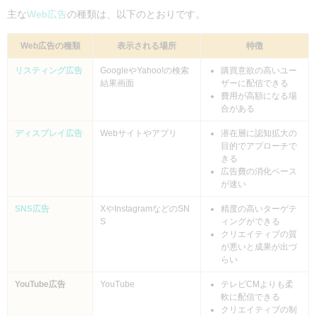
主な
Web広告
の種類は、以下のとおりです。
Web広告の種類
表示される場所
特徴
リスティング広告
GoogleやYahoo!の検索
購買意欲の高いユー
結果画面
ザーに配信できる
費用が高額になる場
合がある
ディスプレイ広告
Webサイトやアプリ
潜在層に認知拡大の
目的でアプローチで
きる
広告費の消化ペース
が速い
SNS広告
XやInstagramなどのSN
精度の高いターゲテ
S
ィングができる
クリエイティブの質
が悪いと成果が出づ
らい
YouTube広告
YouTube
テレビCMよりも柔
軟に配信できる
クリエイティブの制