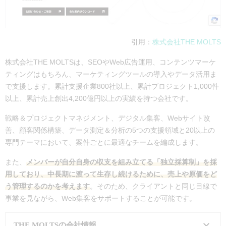
大阪本社：06-6535-3344
電話番号
東京本社：03-3446-7701
引用：
株式会社THE MOLTS
コーポレー
https://www.pbmp.co.jp/
トサイト
株式会社THE MOLTSは、SEOやWeb広告運用、コンテンツマーケ
ティングはもちろん、マーケティングツールの導入やデータ活用ま
実績・事例
お客様事例はこちら
で支援します。累計支援企業800社以上、累計プロジェクト1,000件
支援内容・
SEO/LLMOコンサルティング
：5
以上、累計売上創出4,200億円以上の実績を持つ会社です。
費用
0万円～/月
戦略＆プロジェクトマネジメント、デジタル集客、Webサイト改
記事制作
：8万円～/記事
善、顧客関係構築、データ測定＆分析の5つの支援領域と20以上の
Webサイト制作
：要問い合わせ
専門テーマにおいて、案件ごとに最適なチームを編成します。
Web広告運用代行
：運用額の2
0%
また、
メンバーが自分自身の収支を組み立てる「独立採算制」を採
CROコンサルティング
：50万円
用しており、中長期に渡って生存し続けるために、売上や原価をど
～/ドメイン
う管理するのかを考えます
。そのため、クライアントと同じ目線で
SEOツール「
SEARCH WRIT
事業を見ながら、Web集客をサポートすることが可能です。
E
」：5万円～/月
インフルエンサーマーケティン
THE MOLTSの会社情報