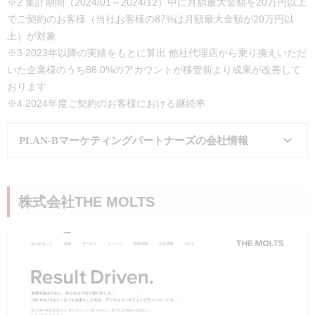
※2 集計期間（2024/01～2024/12）中に月額最大金額を20万円以上
でご契約のお客様（当社お客様の87%は月額最大金額が20万円以
上）が対象
※3 2023年以降の実績をもとに算出 他社代理店から乗り換えいただ
いた企業様のうち88.0%のアカウントが移管前より成果が改善して
おります
※4 2024年度ご契約のお客様における継続率
PLAN-Bマーケティングパートナーズの会社情報
会社名
株式会社PLAN-Bマーケティングパ
株式会社THE MOLTS
ートナーズ
所在地
大阪本社：大阪市西区新町1-28-3
四ツ橋グランスクエア 6階
東京本社：東京都品川区東五反田2
-5-9 CIRCLES with 島津山 3階
事業内容
デジタルマーケティング支援事業