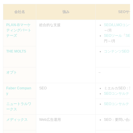
会社名
強み
SEOサ
PLAN-Bマーケ
総合的な支援
SEO/LLMOコ
ティングパート
～/月
ナーズ
SEOツール
「
SEA
円～/月
THE MOLTS
コンテンツSEO
：
オプト
–
Faber Compan
SEO
ミエルカSEO：
y
SEOコンサルテ
ニュートラルワ
SEOコンサルテ
ークス
メディックス
Web広告運用
SEO：要問い合