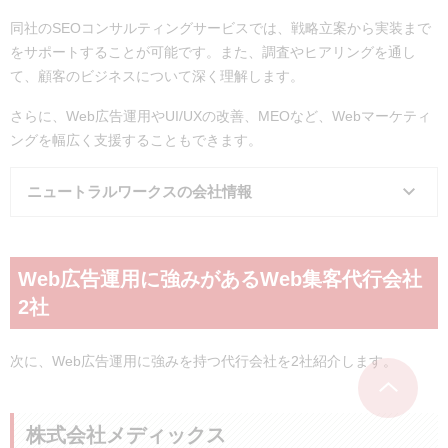
コンテンツマーケティング支
援：要問い合わせ
同社のSEOコンサルティングサービスでは、戦略立案から実装まで
をサポートすることが可能です。また、調査やヒアリングを通し
て、顧客のビジネスについて深く理解します。
さらに、Web広告運用やUI/UXの改善、MEOなど、Webマーケティ
ングを幅広く支援することもできます。
ニュートラルワークスの会社情報
会社名
株式会社ニュートラルワークス
Web広告運用に強みがあるWeb集客代行会社
所在地
神奈川県藤沢市辻堂神台2丁目2番
2社
地1 アイクロス湘南8階A号室
次に、Web広告運用に強みを持つ代行会社を2社紹介します。
事業内容
デジタルマーケティング事業
ブランディング・戦略立案 / Web
サイト構築 / 広告運用 / コンテンツ
株式会社メディックス
マーケティング / SEO / ホワイトペ