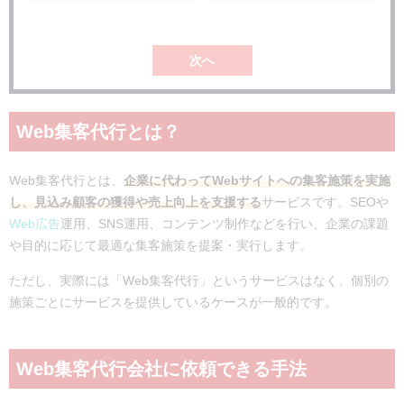
アナグラム株式会社
SNS運用に強みがあるWeb集客代行会社2社
株式会社ホットリンク
次へ
株式会社コムニコ
コンテンツ制作に強みがあるWeb集客代行会社2社
Web集客代行とは？
株式会社ルーシー
株式会社pamxy
Web集客の成功事例
Web集客代行とは、
企業に代わってWebサイトへの集客施策を実施
し、見込み顧客の獲得や売上向上を支援する
サービスです。SEOや
SEOの事例｜株式会社大塚商会
Web広告
運用、SNS運用、コンテンツ制作などを行い、企業の課題
Web広告の事例｜NTT西日本
や目的に応じて最適な集客施策を提案・実行します。
Web集客代行会社に依頼する際の注意点
ただし、実際には「Web集客代行」というサービスはなく、個別の
Web集客代行に関するよくある質問
施策ごとにサービスを提供しているケースが一般的です。
社内にマーケティング担当者がいなくても依頼できる？
Web集客代行の一般的な最低契約期間は？
まとめ
Web集客代行会社に依頼できる手法