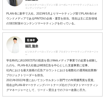
ビジネスディベロップメント部 コーポレートマーケティングユニット
コンテンツグループ
PLAN-Bに新卒で入社。2023年5月よりマーケティング部でPLAN-Bのオ
ウンドメディアであるPINTO!の企画・運営を担当。現在は主に広告領域
のSEO対策やコンテンツマーケティングを行っている。
監修者
福田 龍幸
ビジネスディベロップメント部 プロダクトマーケティングマネージャ
ー
学生時代に約1000万円の投資を受けWebメディア事業での起業を経験し
たのち、PLAN-B入社後はWEB広告を中心とした支援事業に従事。
社内における最大規模の広告アカウントにおける複数社の運用統括業務/
プロジェクトリーダーを担当。
2021年/2022年度においてコンサルタント部門での年間優秀賞を受賞。
現在はPLAN-Bマーケティングパートナーズ社のプロダクトマーケティン
グマネージャーとして、リード～受注までのフロー改善に尽力。