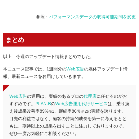
参照：
パフォーマンスデータの取得可能期間を変更
まとめ
以上、今週のアップデート情報まとめでした。
本ニュース記事では、1週間分の
Web広告
の媒体アップデート情
報、最新ニュースをお届けしていきます。
Web広告
の運用は、実績のあるプロの
代理店
に任せるのがお
すすめです。
PLAN-B
の
Web広告運用代行サービス
は、乗り換
え後成果改善率89%
、継続率86％
の実績を誇ります。
※1
※2
目先の利益ではなく、顧客の持続的成長を第一に考えるとと
もに、期待以上の成果を出すことに注力しておりますので、
ぜひ一度お気軽にご相談ください。