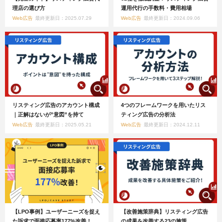
理店の選び方
運用代行の手数料・費用相場
Web広告
最終更新日：2025.07.29
Web広告
最終更新日：2024.09.06
リスティング広告のアカウント構成
4つのフレームワークを用いたリス
｜正解はないが”意図”を持て
ティング広告の分析法
Web広告
最終更新日：2025.05.21
Web広告
最終更新日：2024.12.11
【LPO事例】ユーザーニーズを捉え
【改善施策辞典】リスティング広告
た訴求で面接応募率177%改善！
の成果を改善する23の施策