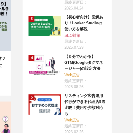
最終更新日：
2026.04.24
【初心者向け】図解あ
り！Looker Studioの
使い方を解説
SEO対策
最終更新日：
2025.07.29
【５分でわかる】
成ツ
GTM(Googleタグマネ
に
ージャー)の設定方法
Web広告
最終更新日：
2025.08.26
リスティング広告運用
代行ができる代理店9選
比較！費用や少額対応
も
Web広告
最終更新日：
2026.02.26