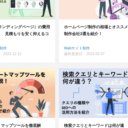
（ランディングページ）の費用
ホームページ制作の相場とオススメ
？ 見積もりを安く抑えるコ
制作会社3選を紹介！
！
ト制作
Webサイト制作
023.12.12
最終更新日：2024.03.07
トマップツールを徹底解
検索クエリとキーワードは何が違