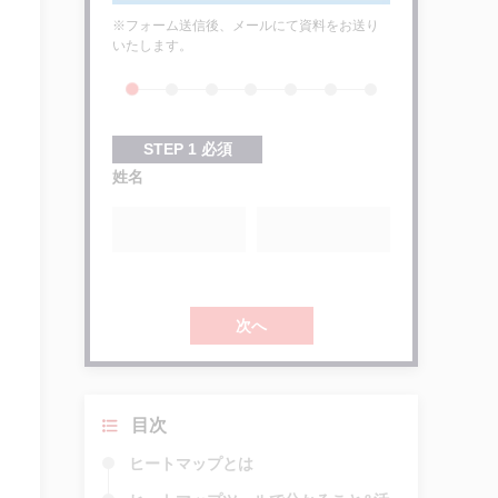
※フォーム送信後、メールにて資料をお送り
いたします。
STEP
1
必須
姓名
次へ
目次
ヒートマップとは