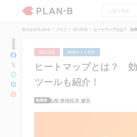
株式会社PLAN-B
ブログ
SEO対策
ヒートマップとは？ 効
SHARE
SEO対策
Webサイト制作
ヒートマップとは？ 効
ツールも紹介！
執筆者
山根 将悟
松本 健吾