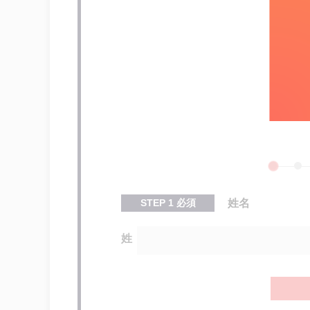
STEP
1
必須
姓名
姓