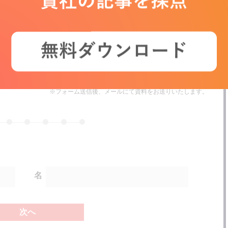
い方
■資料内容
・BtoC,BtoBにおける、それぞれのリニューアル実例5種
・各実例における、Webサイトの課題とリニューアル施策内容
自社のサイトリニューアルをご検討の方は、ぜひご活用ください！
※フォーム送信後、メールにて資料をお送りいたします。
名
次へ