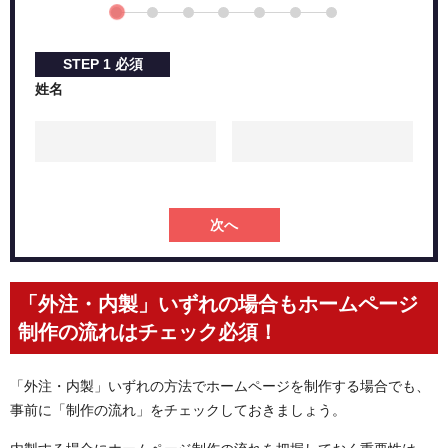
打ち合わせの頻度をチェックする
制作会社ごとの強みをチェックする
必ず相見積もりを行う
STEP
1
必須
具体的な実績をチェックする
姓名
ホームページ制作の料金相場は120万円くらい
ホームページの制作期間は3ヶ月〜半年くらいを見ておこ
う！
短納期にこだわらないことが大切！
次へ
株式会社PLAN-Bでのホームページ制作事例
まとめ
「外注・内製」いずれの場合もホームページ
制作の流れはチェック必須！
「外注・内製」いずれの方法でホームページを制作する場合でも、
事前に「制作の流れ」をチェックしておきましょう。