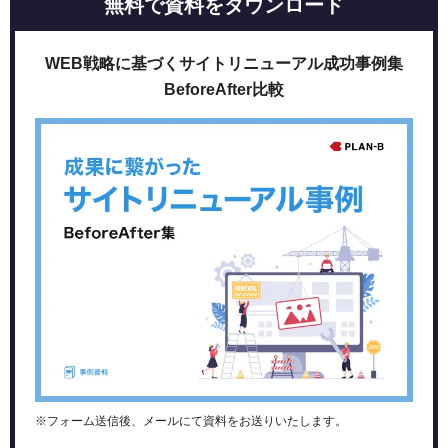
無料で資料をダウンロード
STEP 02：ホームページの企画策定
STEP 03：全体像の設計
STEP 04：実際のホームページ制作
WEB戦略に基づくサイトリニューアル成功事例集
STEP 05：公開・運用
BeforeAfter比較
ホームページは自社で制作できる？
コンテンツの作成者と編集者
デザイナー
プロジェクトマネージャー
SEOコンサルタント
ウェブ解析者
ホームページ制作における問題点
コミュニケーション不足
デザインが詰められていない
SEO対策が効果的に行われない
ウェブ解析がうまくできていない
ホームページ制作会社に依頼する際のポイント
※フォーム送信後、メールにて資料をお送りいたします。
制作会社のサポート体制をチェックする