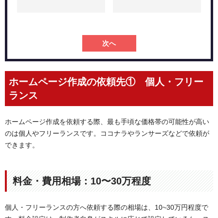
ホームページをどのように作るか決めておく
ホームページの費用を節約する方法
テンプレートを使用する
素材を用意する
次へ
必要な情報のみを掲載する
相見積もりをとって比較検討する
ホームページ作成の依頼先① 個人・フリー
ホームページを外注する際に失敗しないコツ
ランス
費用だけを重視して選択しない
依頼先の得意ジャンルを見極める
長期的な視点をもってウェブサイトを運営する
ホームページ作成を依頼する際、最も手頃な価格帯の可能性が高い
のは個人やフリーランスです。ココナラやランサーズなどで依頼が
ホームページ作成の依頼先オススメ３選
できます。
LPからECサイトまで幅広い作成が可能｜株式会社PLAN-B
豊富な実績が魅力｜株式会社センタード
海外向けのサイト作りができる｜世界へボカン株式会社
料金・費用相場：10〜30万程度
運用のイメージを明確にすることで依頼先選びの質する
が向上する
個人・フリーランスの方へ依頼する際の相場は、10~30万円程度で