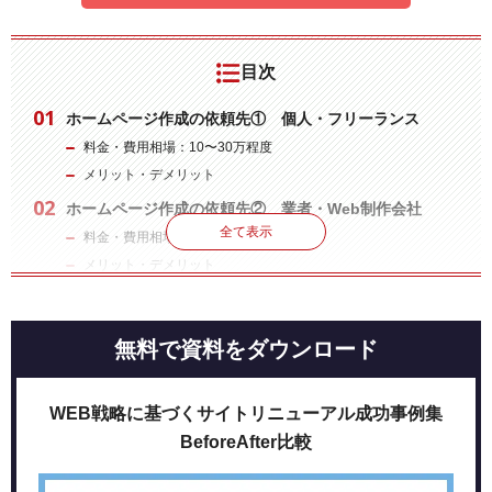
目次
ホームページ作成の依頼先① 個人・フリーランス
料金・費用相場：10〜30万程度
メリット・デメリット
ホームページ作成の依頼先② 業者・Web制作会社
全て表示
料金・費用相場：100〜400万円以上
メリット・デメリット
ホームページ作成依頼までの流れ
ホームページ作成依頼に向けた事前準備
無料で資料をダウンロード
①ホームページ作成の目的を定める
②依頼先を選定する
WEB戦略に基づくサイトリニューアル成功事例集
③打合せでサイトイメージを固める
BeforeAfter比較
④企画・構成でサイトの枠組みを決める
⑤デザイン・コーディング