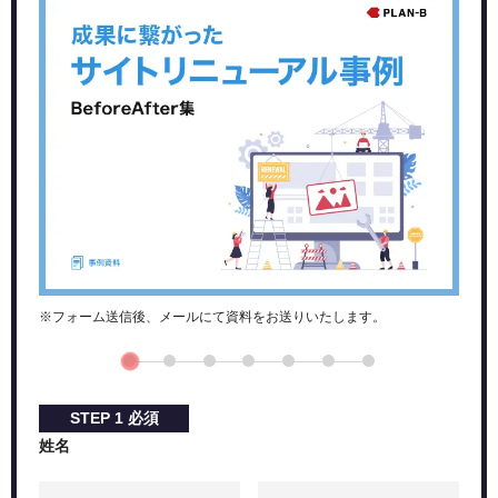
⑥サーバーやドメインを用意する
⑦作成したホームページデータをアップロードする
⑧運用開始後も不具合がないか気を配る
ホームページ作成依頼に向けた事前準備
ホームページ作成の目的を明確にする
ホームページのターゲット層を決める
自社の特色や強みを考える
予算や期間を明確にする
安いだけで依頼はNG！ 最適な依頼先の選び方
安さの理由が納得できるものか確認
対応できるものは自社で作成する
※フォーム送信後、メールにて資料をお送りいたします。
対応範囲がどのくらいかを確認する
複数の業者で相見積もりを行う
業種に関する知識があるかを確認する
STEP
1
必須
ホームページの制作を成功させるためのポイント
姓名
ホームページの制作目的を決めておく
参考資料を多数用意する