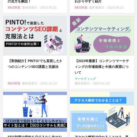
の見方を解説！
わかりやすく紹介
SEO対策
最終更新日：2023.05.31
SEO対策
最終更新日：2023.09.21
【実例紹介】PINTO!でも直面した3
【2023年最新】コンテンツマーケテ
つのコンテンツSEO課題と克服法
ィングの市場規模と今後の展望につ
いて
マーケティング
SEO対策
最終更新日：2022.12.23
最終更新日：2023.01.18
SEO対策の指針を立てるなら外せな
アクセス解析で分かることは？ 基