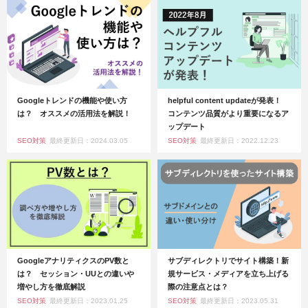
Googleトレンドの機能や使い方
helpful content updateが発表！
は？ オススメの活用法を解説！
コンテンツ品質がより重要になるア
ップデート
SEO対策
最終更新日：2024.03.05
SEO対策
最終更新日：2022.12.23
GoogleアナリティクスのPV数と
サブディレクトリでサイト構築！新
は？ セッション・UUとの違いや
規サービス・メディアを立ち上げる
増やし方を徹底解説
際の注意点とは？
SEO対策
最終更新日：2023.01.25
SEO対策
最終更新日：2023.05.31