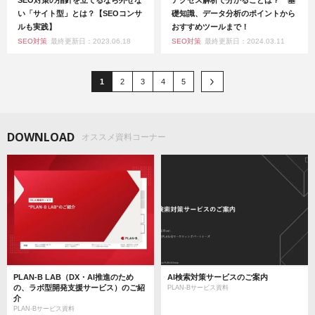
い「サイト型」とは？【SEOコンサ
礎知識、データ分析のポイントから
ルも実践】
おすすめツールまで！
SEO対策
最終更新日：2023.06.18
SEO対策
最終更新日：2024.03.11
1
2
3
4
5
DOWNLOAD
オススメ資料コーナー
PLAN-B LAB（DX・AI推進のため
AI検索対策サービスのご案内
の、ラボ型開発支援サービス）のご紹
PLAN-Bサービス資料
介
PLAN-Bサービス資料