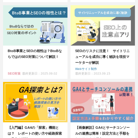
BtoB事業とSEOの相性は？BtoBな
SEOのリスクに注意！ サイトリニ
らではのSEO対策について解説！
ューアルを成功に導く秘訣を現役マ
ーケターが解説
Webサイト制作
SEO対策
最終更新日：2025.09.02
最終更新日：2023.09.15
【入門編】GA4の「探索」機能と
【画像解説】GA4とサーチコンソー
は？ レポートの使い方や経路探索
ルの連携は簡単！設定方法と手順を